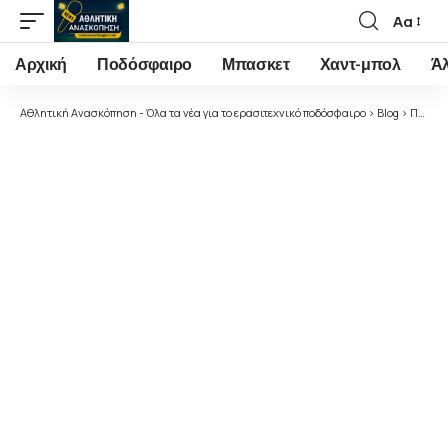
Αα
Font
Resizer
Αρχική
Ποδόσφαιρο
Μπασκετ
Χαντ-μπολ
Ά
Αθλητική Ανασκόπηση - Όλα τα νέα για το ερασιτεχνικό ποδόσφαιρο
>
Blog
>
Ποδόσφαιρο