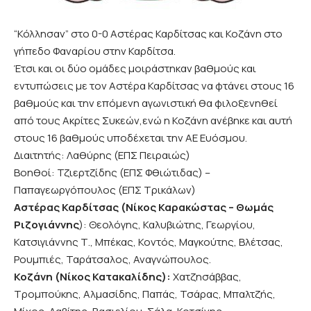
“Κόλλησαν” στο 0-0 Αστέρας Καρδίτσας και Κοζάνη στο
γήπεδο Φαναρίου στην Καρδίτσα.
Έτσι και οι δύο ομάδες μοιράστηκαν βαθμούς και
εντυπώσεις με τον Αστέρα Καρδίτσας να φτάνει στους 16
βαθμούς και την επόμενη αγωνιστική θα φιλοξενηθεί
από τους Ακρίτες Συκεών,ενώ η Κοζάνη ανέβηκε και αυτή
στους 16 βαθμούς υποδέχεται την ΑΕ Ευόσμου.
Διαιτητής: Λαθύρης (ΕΠΣ Πειραιώς)
Βοηθοί: Τζιερτζίδης (ΕΠΣ Φθιώτιδας) –
Παπαγεωργόπουλος (ΕΠΣ Τρικάλων)
Αστέρας Καρδίτσας (Νίκος Καρακώστας – Θωμάς
Ριζογιάννης
): Θεολόγης, Καλυβιώτης, Γεωργίου,
Κατσιγιάννης Τ., Μπέκας, Κοντός, Μαγκούτης, Βλέτσας,
Ρουμπιές, Ταράτσαλος, Αναγνώπουλος.
Κοζάνη (Νίκος Κατακαλίδης):
Χατζησάββας,
Τρομπούκης, Αλμασίδης, Παπάς, Τσάρας, Μπαλτζής,