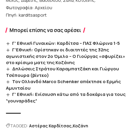
Μίχος, Δαβίτης, Βασιελίου, Σάλα, Κοτσίνης.
Φωτογραφία: Αρχείου
Πηγή: karditsasport
Μπορεί επίσης να σας αρέσει
Γ’ Εθνική Γυναικών: Καρδίτσα – ΠΑΣ Φλώρινα 1-5
Γ’Εθνική: Ορίστηκαν οι διαιτητές της 32ης
αγωνιστικής στον 2ο Όμιλο – Ο Γιούργας «σφυρίζει»
στο κρίσιμο ματς της Κοζάνης
Δηλώσεις Στράτου Καραμπατζάκη και Γιώργου
Τσέπουρα (βίντεο)
Τον Ολλανδό Marco Schenker απέκτησε ο Ερμής
Αμυνταίου
Γ’ Εθνική: Ενίσχυση κάτω από τα δοκάρια για τους
“γουναράδες”
TAGGED:
Αστέρας Καρδίτσας
Κοζάνη