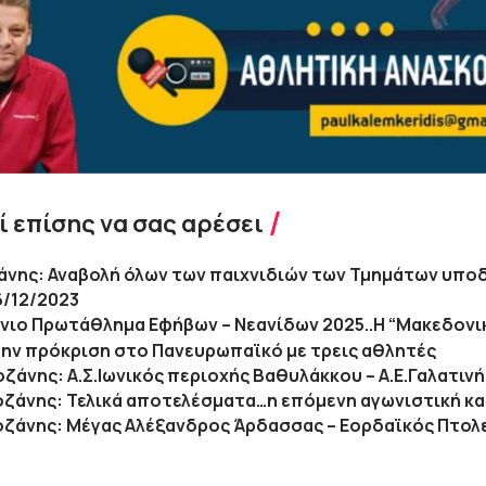
 επίσης να σας αρέσει
άνης: Αναβολή όλων των παιχνιδιών των Τμημάτων υποδ
6/12/2023
νιο Πρωτάθλημα Εφήβων – Νεανίδων 2025..Η “Μακεδονι
την πρόκριση στο Πανευρωπαϊκό με τρεις αθλητές
Κοζάνης: Α.Σ.Ιωνικός περιοχής Βαθυλάκκου – Α.Ε.Γαλατινή
Κοζάνης: Τελικά αποτελέσματα…η επόμενη αγωνιστική κα
Κοζάνης: Μέγας Αλέξανδρος Άρδασσας – Εορδαϊκός Πτολε