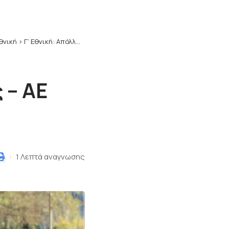
Εθνική
>
Γ’ Εθνική: Απόλλων Καλαμαριάς – ΑΕ Ευόσμου 5-0
 – ΑΕ
1 Λεπτά αναγνωσης