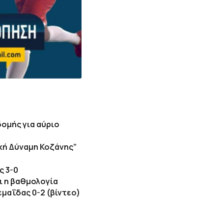
ομής για αύριο
κή Δύναμη Κοζάνης”
ς 3-0
ι η βαθμολογία
μαΐδας 0-2 (βίντεο)