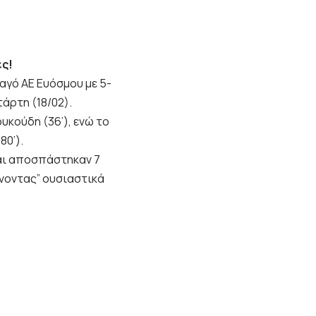
ες!
αγό ΑΕ Ευόσμου με 5-
τάρτη (18/02).
υκούδη (36’), ενώ το
80’).
και αποσπάστηκαν 7
ώνοντας” ουσιαστικά