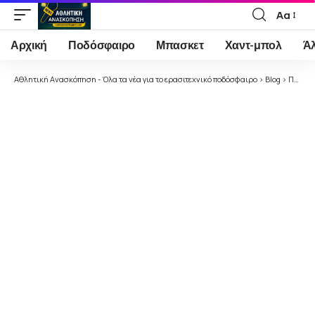
Αα
Font
Resizer
Αρχική
Ποδόσφαιρο
Μπασκετ
Χαντ-μπολ
Ά
Αθλητική Ανασκόπηση - Όλα τα νέα για το ερασιτεχνικό ποδόσφαιρο
>
Blog
>
Ποδόσφαιρο