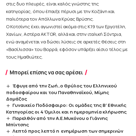
στις δυο πλευρές, είναι καλός γνώστης
της
κατηγορίας,
όπου έπαιξε πέρυσι με την Κοζάνη και
παλιότερα τον Απόλλωνα Κρύας Βρύσης.
Ο Κοτσίνης έχει αγωνιστεί ακόμα στις Κ19 των Εργοτέλη,
Χανίων, Αστέρα AKTOR, αλλά και στην ιταλική Σόντρια,
ενώ αναμένεται να δώσει λύσεις σε αρκετές θέσεις
στη
«Βασίλισσα» του Βορρά,
εφόσον υπάρξει αίσιο τέλος με
τους Ημαθιώτες.
Μπορεί επίσης να σας αρέσει
Έφυγε από την ζωή..ο Θρύλος του Ελληνικού
ποδοσφαίρου και του Παναθηναϊκού, Μίμης
Δομάζος
Γυναικείο Ποδόσφαιρο: Οι ομάδες της Β’ Εθνικής
Κατηγορίας οι 4 Όμιλοι και η ημερομηνία κλήρωσης
Παρελθόν από την Α.Ε.Μυκόνου ο Γιάννης
Μπίντσης
Λεπτό προς λεπτό η ενημέρωση των σημερινών