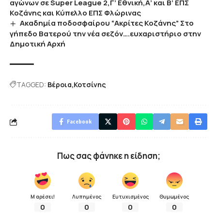
αγώνων σε Super League 2,Γ’ Εθνική,Α’ και Β’ ΕΠΣ
Κοζάνης και Κύπελλο ΕΠΣ Φλώρινας
Ακαδημία ποδοσφαίρου “Ακρίτες Κοζάνης” Στο
γήπεδο Βατερού την νέα σεζόν….ευχαριστήριο στην
Δημοτική Αρχή
TAGGED:
Βέροια
Κοτσίνης
Facebook
Πως σας φάνηκε η είδηση;
Μ αρέσει!
Λυπημένος
Ευτυχισμένος
Θυμωμένος
0
0
0
0