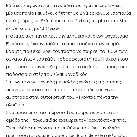
Εδώ και 7 αγωνιστικές η ομάδα που ηγείται έχει 5 νίκες
μία ισοπαλία και μένει αήττητη με 2 νίκες και μια ισοπαλία
εντός έδρας,με 6-0 τέρματα και 2 νίκες και μία ισοπαλία
εκτός έδρας με 13-2 γκολ.
Η στατιστική πάντα λέει την αλήθεια και στον Οργανισμό
Εορδαϊκός έχουν απόλυτα εμπιστοσύνη στον νεαρό
κόουτς,που έχει βρει τον τρόπο να παίρνει το 100% των
δυνατοτήτων του κάθε ποδοσφαιριστή του.Η σχέση του
με το ρόστερ είναι εξαιρετική και ο σεβασμός προς τους
ποδοσφαιριστές του είναι μοναδικός.
Ήπιων τόνων τεχνικός με πολλές γνώσεις τις οποίες
περνά με τον δικό του τρόπο στην ομάδα του.Είναι
αυστηρός στην αυτοκριτική του,λέγοντας πάντα την
αλήθεια.
Στο πρόσωπο του Γιώργου Τσέπουρα φαίνεται ότι η
ομάδα της Πτολεμαΐδας έχει βρει τον “αρχιτέκτονα” της.
Έχει πλήρη επίγνωση της ευθύνης που έχει αναλάβει
μιας τόσο ιστορικής ομάδας με βαριά φανέλα,αλλά όλοι