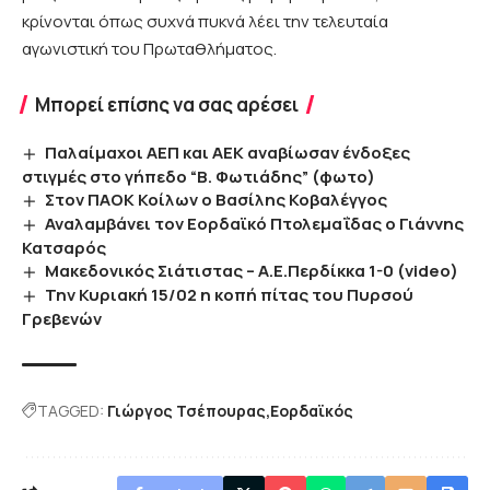
κρίνονται όπως συχνά πυκνά λέει την τελευταία
αγωνιστική του Πρωταθλήματος.
Μπορεί επίσης να σας αρέσει
Παλαίμαχοι ΑΕΠ και ΑΕΚ αναβίωσαν ένδοξες
στιγμές στο γήπεδο “Β. Φωτιάδης” (φωτο)
Στον ΠΑΟΚ Κοίλων ο Βασίλης Κοβαλέγγος
Αναλαμβάνει τον Εορδαϊκό Πτολεμαΐδας ο Γιάννης
Κατσαρός
Μακεδονικός Σιάτιστας – Α.Ε.Περδίκκα 1-0 (video)
Την Κυριακή 15/02 η κοπή πίτας του Πυρσού
Γρεβενών
TAGGED:
Γιώργος Τσέπουρας
Εορδαϊκός