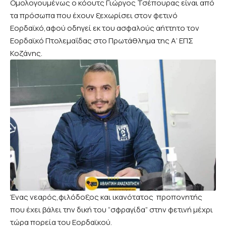
Ομολογουμένως ο κόουτς Γιώργος Τσέπουρας είναι από
τα πρόσωπα που έχουν ξεχωρίσει στον φετινό
Εορδαϊκό,αφού οδηγεί εκ του ασφαλούς αήττητο τον
Εορδαϊκό Πτολεμαΐδας στο Πρωτάθλημα της Α’ ΕΠΣ
Κοζάνης.
Ένας νεαρός,φιλόδοξος και ικανότατος προπονητής
που έχει βάλει την δική του “σφραγίδα” στην φετινή μέχρι
τώρα πορεία του Εορδαϊκού.