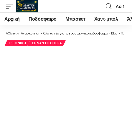
Αα
Font
Resizer
Αρχική
Ποδόσφαιρο
Μπασκετ
Χαντ-μπολ
Ά
Αθλητική Ανασκόπηση - Όλα τα νέα για το ερασιτεχνικό ποδόσφαιρο
>
Blog
>
Ποδόσφαιρο
Γ' ΕΘΝΙΚΉ
ΣΗΜΑΝΤΙΚΌΤΕΡΑ