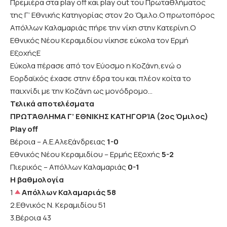
Πρεμιέρα στα play off και play out του Πρωταθλήματος
της Γ’ Εθνικής Κατηγορίας στον 2ο Όμιλο.Ο πρωτοπόρος
Απόλλων Καλαμαριάς πήρε την νίκη στην Κατερίνη.Ο
Εθνικός Νέου Κεραμιδίου νίκησε εύκολα τον Ερμή
ΕξοχήςΕ
Εύκολα πέρασε από τον Εύοσμο η Κοζάνη,ενώ ο
Εορδαϊκός έχασε στην έδρα του και πλέον κοίτα το
παιχνίδι με την Κοζάνη ως μονόδρομο…
Τελικά αποτελέ
σματα
ΠΡΩΤΆΘΛΗΜΑ Γ’ ΕΘΝΙΚΗΣ ΚΑΤΗΓΟΡΊΑ (2ος Όμιλος)
Play off
Βέροια – Α.Ε.Αλεξάνδρειας
1-0
Εθνικός Νέου Κεραμιδίου – Ερμής Εξοχής
5-2
Πιερικός – Απόλλων Καλαμαριάς
0-1
Η βαθμολογία
1
Απόλλων Καλαμαριάς 58
2.Εθνικός Ν. Κεραμιδίου 51
3.Βέροια 43