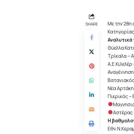
Με την 28η 
SHARE
Κατηγορία
Αναλυτικά
Θύελλα Κατ
Τρίκαλα – 
Α.Ε.Κιλελέρ
Αναγέννηση
Βατανιακό
Νέα Αρτάκη
Πιερικός –
Μαγνησια
Αστέρας
Η βαθμολο
Eθν.Ν.Κερα