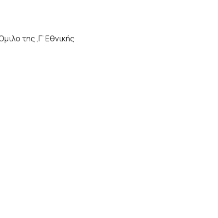
μιλο της ,Γ’ Εθνικής