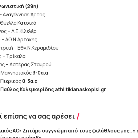
γωνιστική (29η)
– Αναγέννηση Άρτας
 Θύελλα Κατσικά
ς – Α.Ε.Κιλελέρ
 – ΑΟ Ν.Αρτάκης
τριτή – Εθν.Ν.Κεραμιδίου
 – Τρίκαλα
μης – Αστέρας Σταυρού
– Μαγνησιακός
3-0α.α
 Πιερικός
0-3α.α
 Παύλος Καλεμκερίδης athlitikianaskopisi.gr
 επίσης να σας αρέσει
ικός ΑΟ: Ζητάμε συγγνώμη από τους φιλάθλους μας…η 
ίστη και στήριξη…