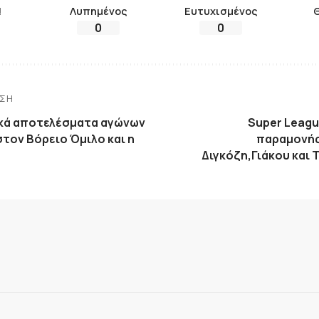
!
Λυπημένος
Ευτυχισμένος
0
0
ΗΣΗ
ικά αποτελέσματα αγώνων
Super Leagu
τον Βόρειο Όμιλο και η
παραμονής
Διγκόζη,Γιάκου και