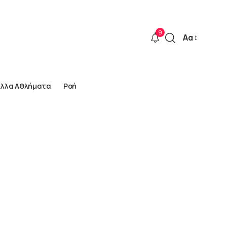
9
Αα
Font
Resizer
Άλλα Αθλήματα
Ροή