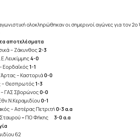
αγωνιστική ολοκληρώθηκαν οι σημερινοί αγώνες για τον 2ο Ό
ς
 τα αποτελέσματα
σικά – Ζάκυνθος
2-3
Α.Ε.Λευκίμμης
4-0
 – Εορδαΐκός
1-1
 Άρτας – Καστοριά
0-0
ς – Θεσπρωτός
1-3
 – ΓΑΣ Σβορώνος
0-0
 Εθν.Ν.Κεραμιδίου
0-1
κός – Αστέρας Πετριτή
0-3 α.α
 Σταυρού
–
ΠΟ Φήκης
3-0 α.α
γία
μιδίου 62