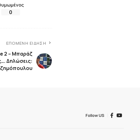
Θυμωμένος
0
ΕΠΌΜΕΝΗ ΕΊΔΗΣΗ
e 2 – Mπαράζ
…. Δηλώσεις:
 Τζημόπουλου
Follow US