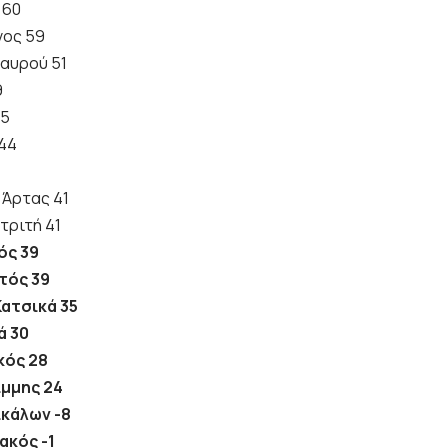
 60
νος 59
αυρού 51
9
45
 44
 Άρτας 41
τριτή 41
ός 39
τός 39
ατσικά 35
ά 30
κός 28
ίμμης 24
ικάλων -8
ακός -1