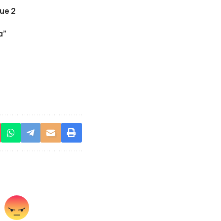
ue 2
α”