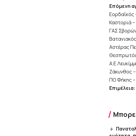
Επόμενη α
Εορδαΐκός 
Καστοριά –
ΓΑΣ Σβορώνο
Βατανιακός
Αστέρας Πε
Θεσπρωτός
Α.Ε.Λευκίμ
Ζάκυνθος 
ΠΟ Φήκης –
Επιμέλεια:
Μπορεί
Πανατολ
ενότητα, π