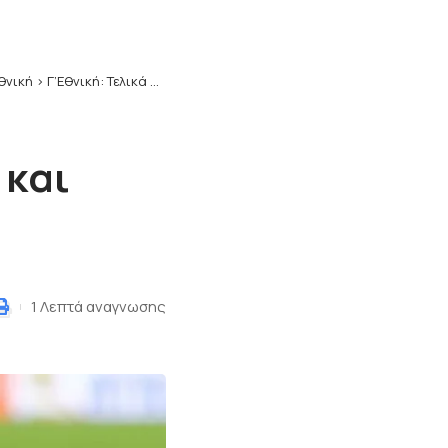
Εθνική
>
Γ’Εθνική: Τελικά αποτελέσματα και βαθμολογία του 2ου Ομίλου
 και
1 Λεπτά αναγνωσης