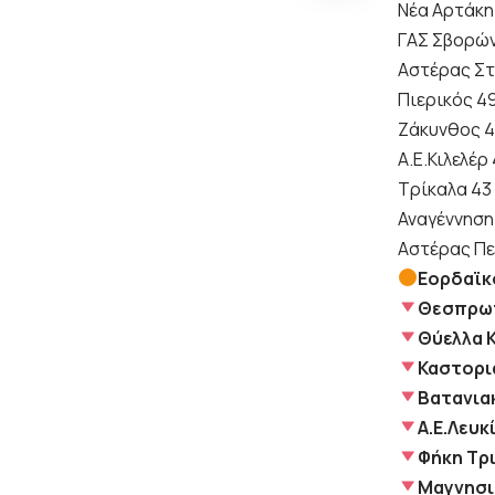
Νέα Αρτάκη
ΓΑΣ Σβορώ
Αστέρας Στ
Πιερικός 4
Ζάκυνθος 
Α.Ε.Κιλελέρ
Τρίκαλα 43
Αναγέννηση
Αστέρας Πε
Εορδαϊκ
Θεσπρω
Θύελλα Κ
Καστορι
Βατανια
Α.Ε.Λευκ
Φήκη Τρ
Μαγνησι