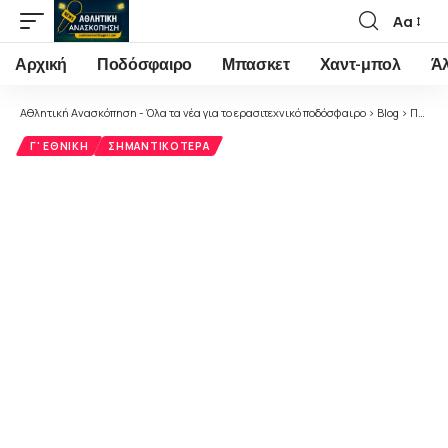
Αα
Font
Resizer
Αρχική
Ποδόσφαιρο
Μπασκετ
Χαντ-μπολ
Ά
Αθλητική Ανασκόπηση - Όλα τα νέα για το ερασιτεχνικό ποδόσφαιρο
>
Blog
>
Ποδόσφαιρο
Γ' ΕΘΝΙΚΉ
ΣΗΜΑΝΤΙΚΌΤΕΡΑ