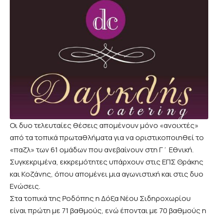
Οι δυο τελευταίες θέσεις απομένουν μόνο «ανοιχτές»
από τα
τοπικά πρωταθλήματα
για να οριστικοποιηθεί το
«παζλ» των 61 ομάδων που ανεβαίνουν στη Γ΄ Εθνική.
Συγκεκριμένα, εκκρεμότητες υπάρχουν στις ΕΠΣ Θράκης
και
Κοζάνης
, όπου απομένει μια αγωνιστική και στις δυο
Ενώσεις.
Στα τοπικά της Ροδόπης η Δόξα Νέου Σιδηροχωρίου
είναι πρώτη με 71 βαθμούς, ενώ έπονται με 70 βαθμούς η