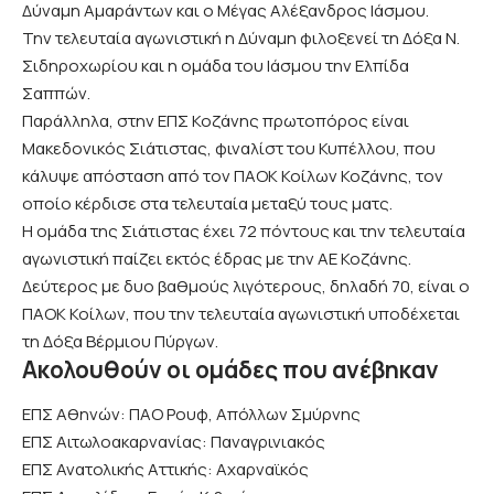
Δύναμη Αμαράντων και ο Μέγας Αλέξανδρος Ιάσμου.
Την τελευταία αγωνιστική η Δύναμη φιλοξενεί τη Δόξα Ν.
Σιδηροχωρίου και η ομάδα του Ιάσμου την Ελπίδα
Σαππών.
Παράλληλα, στην ΕΠΣ Κοζάνης πρωτοπόρος είναι
Μακεδονικός Σιάτιστας, φιναλίστ του Κυπέλλου, που
κάλυψε απόσταση από τον ΠΑΟΚ Κοίλων Κοζάνης, τον
οποίο κέρδισε στα τελευταία μεταξύ τους ματς.
Η ομάδα της Σιάτιστας έχει 72 πόντους και την τελευταία
αγωνιστική παίζει εκτός έδρας με την ΑΕ Κοζάνης.
Δεύτερος με δυο βαθμούς λιγότερους, δηλαδή 70, είναι ο
ΠΑΟΚ Κοίλων, που την τελευταία αγωνιστική υποδέχεται
τη Δόξα Βέρμιου Πύργων.
Aκολουθούν οι ομάδες που ανέβηκαν
ΕΠΣ Αθηνών: ΠΑΟ Ρουφ, Απόλλων Σμύρνης
ΕΠΣ Αιτωλοακαρνανίας: Παναγρινιακός
ΕΠΣ Ανατολικής Αττικής: Αχαρναϊκός