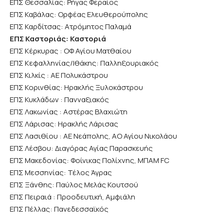
ΕΠΣ Θεσσαλίας: Ρήγας Φεραίος
ΕΠΣ Καβάλας: Ορφέας Ελευθερούπολης
ΕΠΣ Καρδίτσας: Ατρόμητος Παλαμά
ΕΠΣ Καστοριάς: Καστοριά
ΕΠΣ Κέρκυρας : ΟΦ Αγίου Ματθαίου
ΕΠΣ Κεφαλληνίας/Ιθάκης: Παλληξουριακός
ΕΠΣ Κιλκίς : ΑΕ Πολυκάστρου
ΕΠΣ Κορινθίας: Ηρακλής Ξυλοκάστρου
ΕΠΣ Κυκλάδων : Πανναξιακός
ΕΠΣ Λακωνίας : Αστέρας Βλαχιώτη
ΕΠΣ Λάρισας: Ηρακλής Λάρισας
ΕΠΣ Λασιθίου : ΑΕ Νεάπολης, ΑΟ Αγίου Νικολάου
ΕΠΣ Λέσβου: Διαγόρας Αγίας Παρασκευής
ΕΠΣ Μακεδονίας: Φοίνικας Πολίχνης, ΜΠΑΜ FC
ΕΠΣ Μεσσηνίας: Τέλος Άγρας
ΕΠΣ Ξάνθης: Παύλος Μελάς Κουτσού
ΕΠΣ Πειραιά : Προοδευτική, Αμφιάλη
ΕΠΣ Πέλλας: Πανεδεσσαϊκός