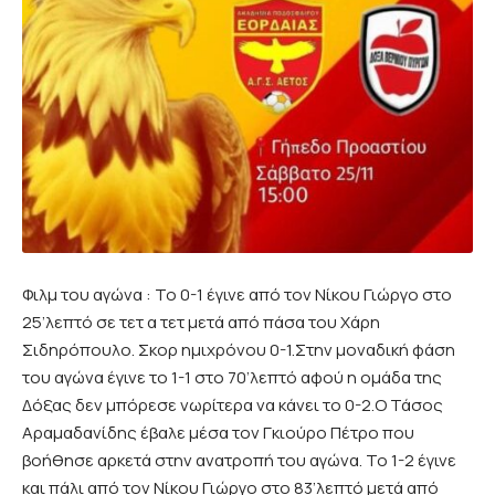
Φιλμ του αγώνα : Το 0-1 έγινε από τον Νίκου Γιώργο στο
25’λεπτό σε τετ α τετ μετά από πάσα του Χάρη
Σιδηρόπουλο. Σκορ ημιχρόνου 0-1.Στην μοναδική φάση
του αγώνα έγινε το 1-1 στο 70’λεπτό αφού η ομάδα της
Δόξας δεν μπόρεσε νωρίτερα να κάνει το 0-2.Ο Τάσος
Αραμαδανίδης έβαλε μέσα τον Γκιούρο Πέτρο που
βοήθησε αρκετά στην ανατροπή του αγώνα. Το 1-2 έγινε
και πάλι από τον Νίκου Γιώργο στο 83’λεπτό μετά από