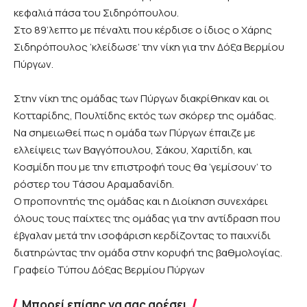
κεφαλιά πάσα του Σιδηρόπουλου.
Στο 89’λεπτο με πέναλτι που κέρδισε ο ίδιος ο Χάρης
Σιδηρόπουλος ‘κλείδωσε’ την νίκη για την Δόξα Βερμίου
Πύργων.
Στην νίκη της ομάδας των Πύργων διακρίθηκαν και οι
Κοτταρίδης, Πουλτίδης εκτός των σκόρερ της ομάδας.
Να σημειωθεί πως η ομάδα των Πύργων έπαιζε με
ελλείψεις των Βαγγόπουλου, Σάκου, Χαριτίδη, και
Κοσμίδη που με την επιστροφή τους θα ‘γεμίσουν’ το
ρόστερ του Τάσου Αραμαδανίδη.
Ο προπονητής της ομάδας και η Διοίκηση συνεχάρει
όλους τους παίχτες της ομάδας για την αντίδραση που
έβγαλαν μετά την ισοφάριση κερδίζοντας το παιχνίδι
διατηρώντας την ομάδα στην κορυφή της βαθμολογίας.
Γραφείο Τύπου Δόξας Βερμίου Πύργων
Μπορεί επίσης να σας αρέσει