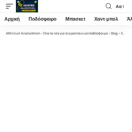
Αα
Font
Resizer
Αρχική
Ποδόσφαιρο
Μπασκετ
Χαντ-μπολ
Ά
Αθλητική Ανασκόπηση - Όλα τα νέα για το ερασιτεχνικό ποδόσφαιρο
>
Blog
>
Χωρίς κατηγορία