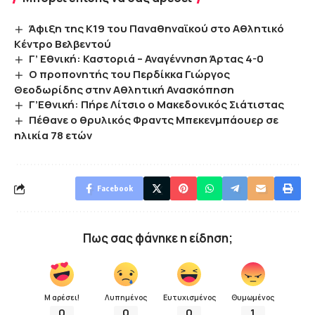
Άφιξη της Κ19 του Παναθηναϊκού στο Αθλητικό
Κέντρο Βελβεντού
Γ’ Εθνική: Καστοριά – Αναγέννηση Άρτας 4-0
Ο προπονητής του Περδίκκα Γιώργος
Θεοδωρίδης στην Αθλητική Ανασκόπηση
Γ’Εθνική: Πήρε Λίτσιο ο Μακεδονικός Σιάτιστας
Πέθανε ο θρυλικός Φραντς Μπεκενμπάουερ σε
ηλικία 78 ετών
Facebook
Πως σας φάνηκε η είδηση;
Μ αρέσει!
Λυπημένος
Ευτυχισμένος
Θυμωμένος
0
0
0
1