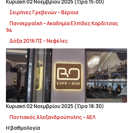
Κυριακή 02 Νοεμβρίου 2025 (Ώρα 15:00)
Σειρήνες Γρεβενών – Βέροια
Πανσερραϊκή – Ακαδημία Ελπίδες Καρδίτσας
94
Δόξα 2016 ΠΣ – Νεφέλες
Κυριακή 02 Νοεμβρίου 2025 (Ώρα 18:30)
Ποντιακός Αλεξανδρούπολης – ΑΕΛ
Η βαθμολογία