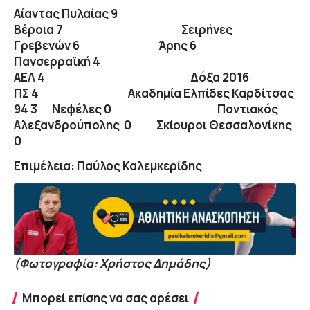
Αίαντας Πυλαίας
9
Βέροια
7
Σειρήνες
Γρεβενών
6
Άρης
6
Πανσερραϊκή
4
ΑΕΛ
4
Δόξα 2016
ΠΣ
4
Ακαδημία Ελπίδες Καρδίτσας
94
3
Νεφέλες
0
Ποντιακός
Αλεξανδρούπολης
0
Σκίουροι Θεσσαλονίκης
0
Επιμέλεια: Παύλος Καλεμκερίδης
(Φωτογραφία: Χρήστος Δημάδης)
Μπορεί επίσης να σας αρέσει