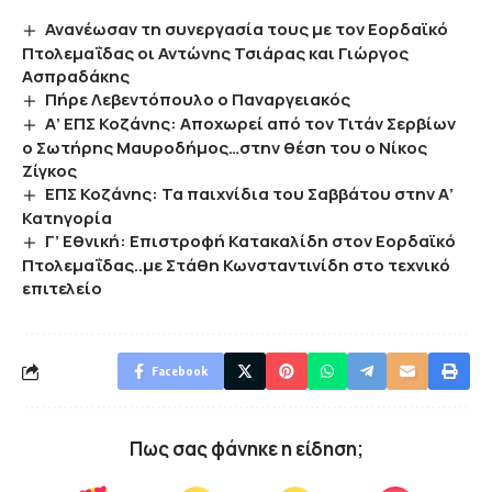
Ανανέωσαν τη συνεργασία τους με τον Εορδαϊκό
Πτολεμαΐδας οι Αντώνης Τσιάρας και Γιώργος
Ασπραδάκης
Πήρε Λεβεντόπουλο ο Παναργειακός
Α’ ΕΠΣ Κοζάνης: Αποχωρεί από τον Τιτάν Σερβίων
ο Σωτήρης Μαυροδήμος…στην θέση του ο Νίκος
Ζίγκος
ΕΠΣ Κοζάνης: Τα παιχνίδια του Σαββάτου στην Α’
Κατηγορία
Γ’ Εθνική: Επιστροφή Κατακαλίδη στον Εορδαϊκό
Πτολεμαΐδας..με Στάθη Κωνσταντινίδη στο τεχνικό
επιτελείο
Facebook
Πως σας φάνηκε η είδηση;