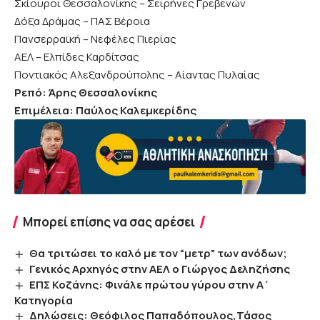
Σκίουροι Θεσσαλονίκης – Σειρήνες Γρεβενών
Δόξα Δράμας – ΠΑΣ Βέροια
Πανσερραϊκή – Νεφέλες Πιερίας
ΑΕΛ – Ελπίδες Καρδίτσας
Ποντιακός Αλεξανδρούπολης – Αίαντας Πυλαίας
Ρεπό: Άρης Θεσσαλονίκης
Επιμέλεια: Παύλος Καλεμκερίδης
Μπορεί επίσης να σας αρέσει
Θα τριτώσει το καλό με τον “μετρ” των ανόδων;
Γενικός Αρχηγός στην ΑΕΛ ο Γιώργος Δεληζήσης
ΕΠΣ Κοζάνης: Φινάλε πρώτου γύρου στην Α΄
Κατηγορία
Δηλώσεις: Θεόφιλος Παπαδόπουλος,Τάσος