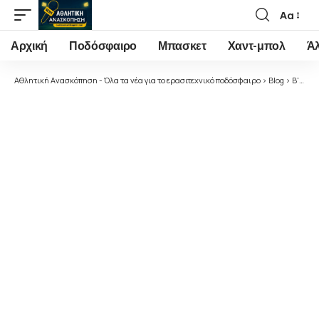
Αα
Font
Resizer
Αρχική
Ποδόσφαιρο
Μπασκετ
Χαντ-μπολ
Ά
Αθλητική Ανασκόπηση - Όλα τα νέα για το ερασιτεχνικό ποδόσφαιρο
>
Blog
>
Β' Εθνική