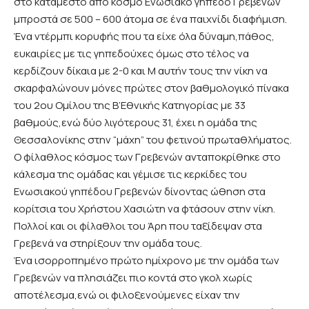
στο κατάμεστο από κόσμο Ενωσιακό γήπεδο Γρεβενών
μπροστά σε 500 – 600 άτομα σε ένα παιχνίδι διαφήμιση.
Ένα ντέρμπι κορυφής που τα είχε όλα δύναμη,πάθος,
ευκαιρίες με τις γηπεδούχες όμως στο τέλος να
κερδίζουν δίκαια με 2-0 και Μ αυτήν τους την νίκη να
σκαρφαλώνουν μόνες πρώτες στον βαθμολογικό πίνακα
του 2ου Ομίλου της Β’Εθνικής Κατηγορίας με 33
βαθμούς,ενώ δύο λιγότερους 31, έχει η ομάδα της
Θεσσαλονίκης στην “μάχη” του φετινού πρωταθλήματος.
Ο φίλαθλος κόσμος των Γρεβενών ανταποκρίθηκε στο
κάλεσμα της ομάδας και γέμισε τις κερκίδες του
Ενωσιακού γηπέδου Γρεβενών δίνοντας ώθηση στα
κορίτσια του Χρήστου Χασιώτη να φτάσουν στην νίκη.
Πολλοί και οι φίλαθλοι του Άρη που ταξίδεψαν στα
Γρεβενά να στηρίξουν την ομάδα τους.
Ένα ισορροπημένο πρώτο ημίχρονο με την ομάδα των
Γρεβενών να πλησιάζει πιο κοντά στο γκολ χωρίς
αποτέλεσμα,ενώ οι φιλοξενούμενες είχαν την