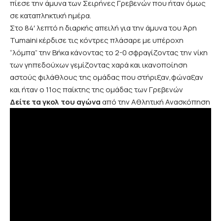
πίεσε την άμυνα των Σειρήνες Γρεβενών που ήταν όμως
σε καταπληκτική ημέρα.
Στο 84′ λεπτό η διαρκής απειλή για την άμυνα του Άρη
Tumaini κέρδισε τις κόντρες πλάσαρε με υπέροχη
“λόμπα” την Βήκα κάνοντας το 2-0 σφραγίζοντας την νίκη
των γηπεδούχων γεμίζοντας χαρά και ικανοποίηση
αστούς φιλάθλους της ομάδας που στήριξαν,φώναξαν
και ήταν ο 11ος παίκτης της ομάδας των Γρεβενών
Δείτε τα γκολ του αγώνα
από την Αθλητική Ανασκόπηση