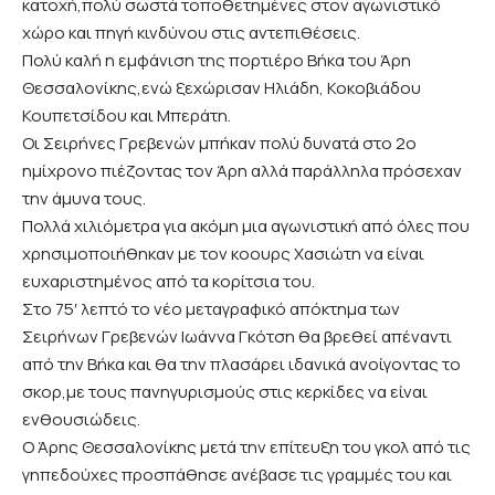
κατοχή,πολύ σωστά τοποθετημένες στον αγωνιστικό
χώρο και πηγή κινδύνου στις αντεπιθέσεις.
Πολύ καλή η εμφάνιση της πορτιέρο Βήκα του Άρη
Θεσσαλονίκης,ενώ ξεχώρισαν Ηλιάδη, Κοκοβιάδου
Κουπετσίδου και Μπεράτη.
Οι Σειρήνες Γρεβενών μπήκαν πολύ δυνατά στο 2ο
ημίχρονο πιέζοντας τον Άρη αλλά παράλληλα πρόσεχαν
την άμυνα τους.
Πολλά χιλιόμετρα για ακόμη μια αγωνιστική από όλες που
χρησιμοποιήθηκαν με τον κοουρς Χασιώτη να είναι
ευχαριστημένος από τα κορίτσια του.
Στο 75′ λεπτό το νέο μεταγραφικό απόκτημα των
Σειρήνων Γρεβενών Ιωάννα Γκότση θα βρεθεί απέναντι
από την Βήκα και θα την πλασάρει ιδανικά ανοίγοντας το
σκορ,με τους πανηγυρισμούς στις κερκίδες να είναι
ενθουσιώδεις.
Ο Άρης Θεσσαλονίκης μετά την επίτευξη του γκολ από τις
γηπεδούχες προσπάθησε ανέβασε τις γραμμές του και