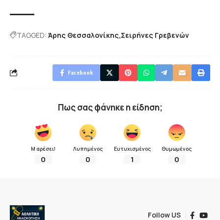
TAGGED:
Άρης Θεσσαλονίκης
Σειρήνες Γρεβενών
Facebook
Πως σας φάνηκε η είδηση;
Μ αρέσει!
Λυπημένος
Ευτυχισμένος
Θυμωμένος
0
0
1
0
Follow US