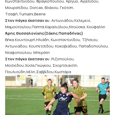
Κωνσταντινίδου, Φραγκοπούλου, Αpiyuo, Αγγελίδου,
Μουρατίδου, Dorcas, Βλάχου, Γκότση,
Τσαφή,Tumaini,Beene
Στον πάγκο έκατσαν οι:
Αντωνιάδου,Κελεμενί,
Μαμούτογλου,Παππά,Καραλιόλιου,Ντούσκα, Κούφαλλη
Άρης Θεσσαλονίκης(Σάκης Παπαδήνας)
Βήκα,Κουντουρή,Ηλιάδη, Κωνσταντινίδου, Τζήσιου,
Αντωνιάδου, Κουπετσίδου, Κοκοβιάδου, Παπαδοπούλου,
Νταφοπούλου, Μπεράτη
Στον πάγκο έκατσαν οι:
Ριζοπούλου,
Μοσχίδου,Χύσα,Γκώγκου, Σχορτσιανίτη,
Πουλιούδη,Μίλη,Σαββίδου,Κωστάρα