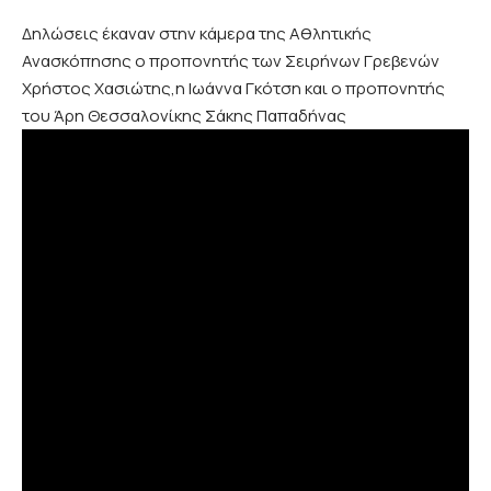
Δηλώσεις έκαναν στην κάμερα της Αθλητικής
Ανασκόπησης ο προπονητής των Σειρήνων Γρεβενών
Χρήστος Χασιώτης,η Ιωάννα Γκότση και ο προπονητής
του Άρη Θεσσαλονίκης Σάκης Παπαδήνας