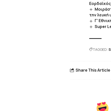
Εορδαϊκός
Μοιράστ
την λευκή 
Γ’ Εθνι
Super L
TAGGED:
S
Share This Article