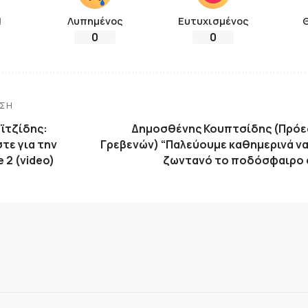
!
Λυπημένος
Ευτυχισμένος
0
0
ΗΣΗ
ϊτζίδης:
Δημοσθένης Κουπτσίδης (Πρόε
τε για την
Γρεβενών) “Παλεύουμε καθημερινά ν
 2 (video)
ζωντανό το ποδόσφαιρο 