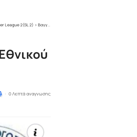
er League 2(SL 2)
>
Βαγγέλης Μόρας (προπονητής Εθνικού Νέου Κεραμιδίου)
Εθνικού
0 Λεπτά αναγνωσης