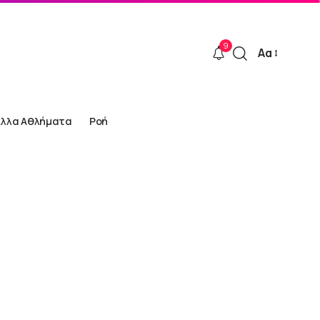
9
Αα
Font
Resizer
Άλλα Αθλήματα
Ροή