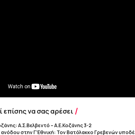
 επίσης να σας αρέσει
οζάνης: Α.Σ.Βελβεντό – Α.Ε.Κοζάνης 3-2
ανόδου στην Γ’Εθνική: Τον Βατόλακκο Γρεβενών υποδέ