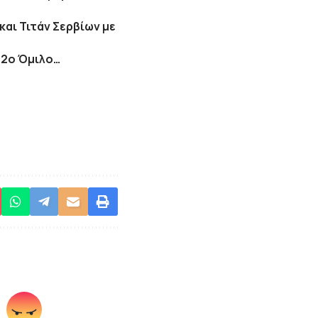
αι Τιτάν Σερβίων με
ν 2ο Όμιλο…