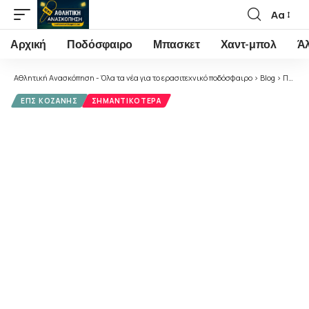
Αα
Font
Resizer
Αρχική
Ποδόσφαιρο
Μπασκετ
Χαντ-μπολ
Ά
Αθλητική Ανασκόπηση - Όλα τα νέα για το ερασιτεχνικό ποδόσφαιρο
>
Blog
>
Ποδόσφαιρο
ΕΠΣ ΚΟΖΆΝΗΣ
ΣΗΜΑΝΤΙΚΌΤΕΡΑ