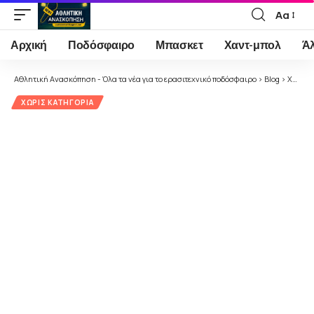
Αα
Font
Resizer
Αρχική
Ποδόσφαιρο
Μπασκετ
Χαντ-μπολ
Ά
Αθλητική Ανασκόπηση - Όλα τα νέα για το ερασιτεχνικό ποδόσφαιρο
>
Blog
>
Χωρίς κατηγορία
ΧΩΡΊΣ ΚΑΤΗΓΟΡΊΑ