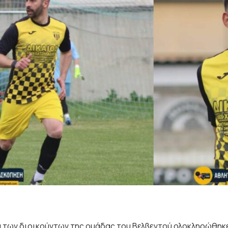
 των διοικούντων της ομάδας του Βελβεντού ολοκληρώθηκε