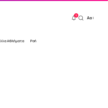
9
Αα
Font
Resizer
Άλλα Αθλήματα
Ροή