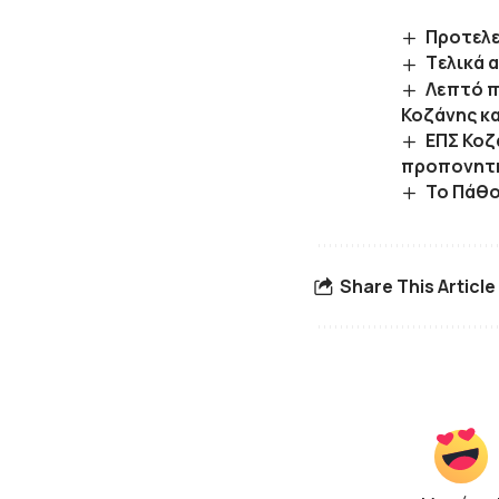
Προτελε
Tελικά 
Λεπτό π
Κοζάνης κα
ΕΠΣ Κοζ
προπονητ
Το Πάθο
Share This Article