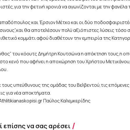
στές,για την φετινή χρονιά να αγωνίζονται με την φανέλα 
απαδόπουλος και Έρσιον Μέτκο και οι δύο ποδοσφαιριστέ
σινους”,και θα αποτελέσουν πολύ αξιόπιστες λύσεις τόσο σ
ιθετικό κομμάτι αφού διαθέτουν την εμπειρία της Κατηγορ
όθος” του κόουτς Δημήτρη Κουτσώνα η απόκτηση τους,η οπ
 στο κενό που αφήνει η αποχώρηση του Χρήστου Μετικάνου,
ου.
 τους υπεύθυνους της ομάδας του Βελβεντού,τις επόμενες
ις για νέα αποκτήματα.
Athlitikianaskopisi.gr Παύλος Καλεμκερίδης
 επίσης να σας αρέσει