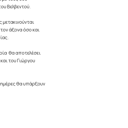
του Βελβεντού.
ς μετακινούνται
τον άξονα όσο και
ίας.
οία θα αποτελέσει
και του Γιώργου
 ημέρες θα υπάρξουν