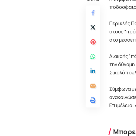
ποδοσφαιρι
Περικλής Π
στους “πρά
στο μεσοεπ
Διακαής “π
την δύναμη
Σικαλόπουλ
Σύμφωνα με
ανακοινώσε
Επιμέλεια: 
Μπορεί