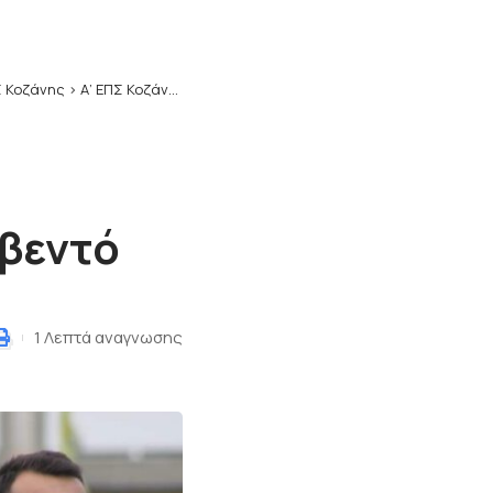
 Κοζάνης
>
Α’ ΕΠΣ Κοζάνης: Έκανε deal με Παπαδόπουλο και Μέτκο το Βελβεντό
βεντό
1 Λεπτά αναγνωσης