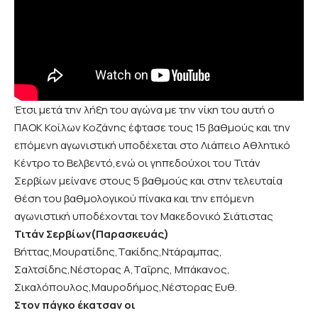
Έτσι μετά την λήξη του αγώνα με την νίκη του αυτή ο
ΠΑΟΚ Κοίλων Κοζάνης έφτασε τους 15 βαθμούς και την
επόμενη αγωνιστική υποδέχεται στο Λιάπειο Αθλητικό
Κέντρο το Βελβεντό,ενώ οι γηπεδούχοι του Τιτάν
Σερβίων μείνανε στους 5 βαθμούς και στην τελευταία
θέση του βαθμολογικού πίνακα και την επόμενη
αγωνιστική υποδέχονται τον Μακεδονικό Σιάτιστας
Τιτάν Σερβίων(Παρασκευάς)
Βήττας,Μουρατίδης,Τακίδης,Ντάραμπας,
Σαλτσίδης,Νέστορας Α,Ταΐρης, Μπάκανος,
Σικαλόπουλος,Μαυροδήμος,Νέστορας Ευθ.
Στον πάγκο έκατσαν οι