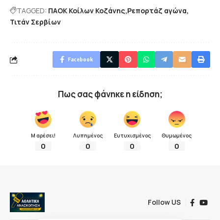
TAGGED:
ΠΑΟΚ Κοίλων Κοζάνης
Ρεπορτάζ αγώνα
Τιτάν Σερβίων
Facebook
Πως σας φάνηκε η είδηση;
Μ αρέσει!
Λυπημένος
Ευτυχισμένος
Θυμωμένος
0
0
0
0
Follow US