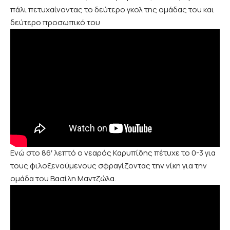
πάλι πετυχαίνοντας το δεύτερο γκολ της ομάδας του και
δεύτερο προσωπικό του
Ενώ στο 86′ λεπτό ο νεαρός Καρυπίδης πέτυχε το 0-3 για
τους φιλοξενούμενους σφραγίζοντας την νίκη για την
ομάδα του Βασίλη Μαντζώλα.