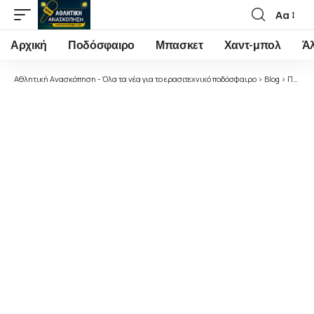
Αα
Font
Resizer
Αρχική
Ποδόσφαιρο
Μπασκετ
Χαντ-μπολ
Ά
Αθλητική Ανασκόπηση - Όλα τα νέα για το ερασιτεχνικό ποδόσφαιρο
>
Blog
>
Ποδόσφαιρο