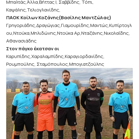
Μπαλτάς,Άλλα,Βήττας Ι, Σαββίδης, Τόπι,
Καψάλης,Τελιογλανίδης,
ΠΑΟΚ Κοίλων Κοζάνης(Βασίλης Μαντζώλας)
Γρηγοριάδης,Δραγώγιας,Γιαμουρίδης,Μαντώς,Κυπίρτογλ
ου,Ντούκα,Μηλιδώνης,Ντούκα Αρ,Νταζάνης,Νικολαΐδης,
Αθανασιάδης
Στον πάγκο έκατσαν οι
Καρυπίδης,Χαραλαμπίδης,Καραγιορδανίδης,
Ρουμπούλης, Σταμόπουλος,Μπογιατζούλης