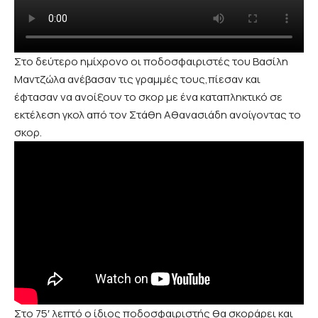
Στο δεύτερο ημίχρονο οι ποδοσφαιριστές του Βασίλη
Μαντζώλα ανέβασαν τις γραμμές τους,πίεσαν και
έφτασαν να ανοίξουν το σκορ με ένα καταπληκτικό σε
εκτέλεση γκολ από τον Στάθη Αθανασιάδη ανοίγοντας το
σκορ.
Στο 75′ λεπτό ο ίδιος ποδοσφαιριστής θα σκοράρει και