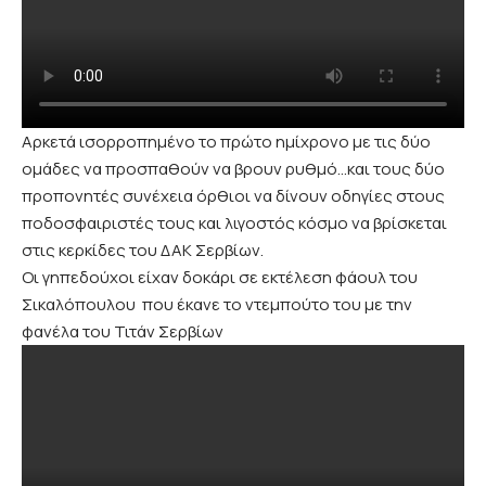
Αρκετά ισορροπημένο το πρώτο ημίχρονο με τις δύο
ομάδες να προσπαθούν να βρουν ρυθμό…και τους δύο
προπονητές συνέχεια όρθιοι να δίνουν οδηγίες στους
ποδοσφαιριστές τους και λιγοστός κόσμο να βρίσκεται
στις κερκίδες του ΔΑΚ Σερβίων.
Οι γηπεδούχοι είχαν δοκάρι σε εκτέλεση φάουλ του
Σικαλόπουλου που έκανε το ντεμπούτο του με την
φανέλα του Τιτάν Σερβίων