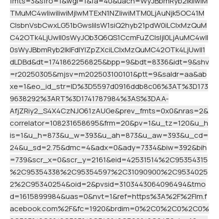
fmts=3&sfro=1&wgl=1&fa=40&uach=WyJBbmRyb2lkIiwiM
TMuMC4wIiwiIiwiMjIwMTExN1NZIiwiMTM0LjAuNjk5OC41M
CIsbnVsbCwxLG51bGwsIiIsW1siQ2hyb21pdW0iLCIxMzQuM
C42OTk4LjUwIl0sWyJOb3Q6QS1CcmFuZCIsIjI0LjAuMC4wIl
0sWyJBbmRyb2lkIFdlYlZpZXciLCIxMzQuMC42OTk4LjUwIl1
dLDBd&dt=1741862256825&bpp=9&bdt=8336&idt=9&shv
=r20250305&mjsv=m202503100101&ptt=9&saldr=aa&ab
xe=1&eo_id_str=ID%3D5597d0916ddb8c06%3AT%3D173
9638292%3ART%3D1741787984%3AS%3DAA-
AfjZRiy2_S4X4CzNJO61zAUGe&prev_fmts=0x0&nras=2&
correlator=108231658695&frm=20&pv=1&u_tz=120&u_h
is=1&u_h=873&u_w=393&u_ah=873&u_aw=393&u_cd=
24&u_sd=2.75&dmc=4&adx=0&ady=7334&biw=392&bih
=739&scr_x=0&scr_y=2161&eid=42531514%2C95354315
%2C95354338%2C95354597%2C31090900%2C9534025
2%2C95340254&oid=2&pvsid=3103443064096494&tmo
d=1615899984&uas=0&nvt=1&ref=https%3A%2F%2Flm.f
acebook.com%2F&fc=1920&brdim=0%2C0%2C0%2C0%