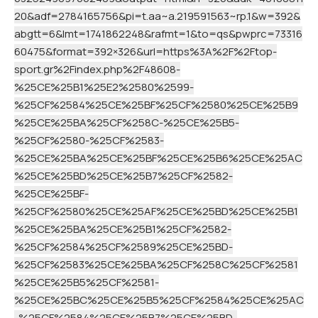
20&adf=2784165756&pi=t.aa~a.219591563~rp.1&w=392&
abgtt=6&lmt=1741862248&rafmt=1&to=qs&pwprc=73316
60475&format=392×326&url=https%3A%2F%2Ftop-
sport.gr%2Findex.php%2F48608-
%25CE%25B1%25E2%2580%2599-
%25CF%2584%25CE%25BF%25CF%2580%25CE%25B9
%25CE%25BA%25CF%258C-%25CE%25B5-
%25CF%2580-%25CF%2583-
%25CE%25BA%25CE%25BF%25CE%25B6%25CE%25AC
%25CE%25BD%25CE%25B7%25CF%2582-
%25CE%25BF-
%25CF%2580%25CE%25AF%25CE%25BD%25CE%25B1
%25CE%25BA%25CE%25B1%25CF%2582-
%25CF%2584%25CF%2589%25CE%25BD-
%25CF%2583%25CE%25BA%25CF%258C%25CF%2581
%25CE%25B5%25CF%2581-
%25CE%25BC%25CE%25B5%25CF%2584%25CE%25AC
-%25CF%2584%25CE%25B7%25CE%25BD-