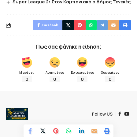
Super League 2: Στον Καμπανιακό ο Δήμος Τενεκές
Facebook
Πως σας φάνηκε η είδηση;
Μ αρέσει!
Λυπημένος
Ευτυχισμένος
Θυμωμένος
0
0
0
0
Follow US
© 2022 Αθλητική ανασκόπηση