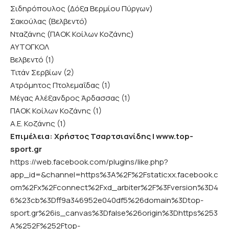
Σιδηρόπουλος (Δόξα Βερμίου Πύργων)
Σακούλας (Βελβεντό)
Νταζάνης (ΠΑΟΚ Κοίλων Κοζάνης)
ΑΥΤΟΓΚΟΛ
Βελβεντό (1)
Τιτάν Σερβίων (2)
Ατρόμητος Πτολεμαΐδας (1)
Μέγας Αλέξανδρος Άρδασσας (1)
ΠΑΟΚ Κοίλων Κοζάνης (1)
Α.Ε. Κοζάνης (1)
Επιμέλεια: Χρήστος Τσαρτσιανίδης |
www.top-
sport.gr
https://web.facebook.com/plugins/like.php?
app_id=&channel=https%3A%2F%2Fstaticxx.facebook.c
om%2Fx%2Fconnect%2Fxd_arbiter%2F%3Fversion%3D4
6%23cb%3Dff9a346952e040df5%26domain%3Dtop-
sport.gr%26is_canvas%3Dfalse%26origin%3Dhttps%253
A%252F%252Ftop-