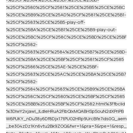
%25CF%2580%25CF%2581%25CE%25B5%25CE%25BC
%25CE%25B9%25CE%25AD%25CF%2581%25CE%25B1-
%25CF%2583%25CE%25B5-play-off-
%25CE%25BA%25CE%25B1%25CE%25B9-play-out-
%25CE%25BC%25CF%258C%25CE%25BD%25CE%25BF
%25CF%2582-
%25CF%2583%25CF%2584%25CE%25B7%25CE%25BD-
%25CE%25BA%25CE%25BF%25CF%2581%25CF%2585
%25CF%2586%25CE%25AE-%25CE%25BF-
%25CF%2583%25CE%25AC%25CE%25BA%25CE%25B7
%25CF%2582-
%25CF%2584%25CF%2583%25CE%25B9%25CE%25BA
%25CF%258C%25CF%2580%25CE%25BF%25CF%2585
%25CE%25BB%25CE%25BF%25CF%2582.html%3Ffbclid
%3DIwY2xjawI_lLdleHRuA2FlbQIxMQABHSpSouN2dXPriPB
W6PUKY_nDu38y6Df8Djx17tPUG2HRp9UrcBfe7ids0Q_aem
_be3G4zDz1Kn6vtu2Bk9ZOQ&fwr=1&pra=3&rpe=1&resp_