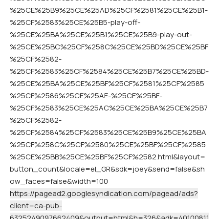
%25CE%25B9%25CE%25AD%25CF%2581%25CE%25B1-
%25CF%2583%25CE%25B5-play-off-
%25CE%25BA%25CE%25B1%25CE%25B9-play-out-
%25CE%25BC%25CF%258C%25CE%25BD%25CE%25BF
%25CF%2582-
%25CF%2583%25CF%2584%25CE%25B7%25CE%25BD-
%25CE%25BA%25CE%25BF%25CF%2581%25CF%2585
%25CF%2586%25CE%25AE-%25CE%25BF-
%25CF%2583%25CE%25AC%25CE%25BA%25CE%25B7
%25CF%2582-
%25CF%2584%25CF%2583%25CE%25B9%25CE%25BA
%25CF%258C%25CF%2580%25CE%25BF%25CF%2585
%25CE%25BB%25CE%25BF%25CF%2582.html&layout=
button_count&locale=el_GR&sdk=joey&send=false&sh
ow_faces=false&width=100
https://pagead2.googlesyndication.com/pagead/ads?
client=ca-pub-
6325249097662409&output=html&h=326&adk=40100811