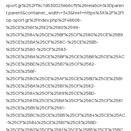
sport.gr%252Ff9c7d530023eb6cf9%26relation%3Dparen
t.parent&container_width=343&href=https%3A%2F%2Ft
op-sport.gr%2Findex.php%2F48608-
%25CE%25B1%25E2%2580%2599-
%25CF%2584%25CE%25BF%25CF%2580%25CE%25B9
%25CE%25BA%25CF%258C-%25CE%25B5-
%25CF%2580-%25CF%2583-
%25CE%25BA%25CE%25BF%25CE%25B6%25CE%25AC
%25CE%25BD%25CE%25B7%25CF%2582-
%25CE%25BF-
%25CF%2580%25CE%25AF%25CE%25BD%25CE%25B1
%25CE%25BA%25CE%25B1%25CF%2582-
%25CF%2584%25CF%2589%25CE%25BD-
%25CF%2583%25CE%25BA%25CF%258C%25CF%2581
%25CE%25B5%25CF%2581-
%25CE%25BC%25CE%25B5%25CF%2584%25CE%25AC
-%25CF%2584%25CE%25B7%25CE%25BD-
%25CF%2580%25CF%2581%25CE%25B5%25CE%25BC