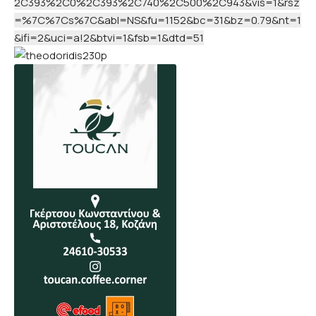
2C393%2C0%2C393%2C740%2C500%2C943&vis=1&rsz
=%7C%7Cs%7C&abl=NS&fu=1152&bc=31&bz=0.79&nt=1
&ifi=2&uci=a!2&btvi=1&fsb=1&dtd=51