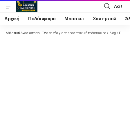
Αα
Font
Resizer
Αρχική
Ποδόσφαιρο
Μπασκετ
Χαντ-μπολ
Ά
Αθλητική Ανασκόπηση - Όλα τα νέα για το ερασιτεχνικό ποδόσφαιρο
>
Blog
>
Ποδόσφαιρο