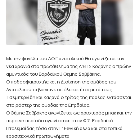
Με την φανέλα του ΑΟ Πανατολικού θα αγωνίζεται την
νέα χρονιά στο πρωτάθλημα της Α’ΕΠΣ Κοζάνης ο πρώην
αμυντικός του Εορδαϊκού Θέμης Σαββάκης.
Ο ποδοσφαιριστής και η Διοίκηση της ομάδας του
Ανατολικού τα βρήκανε σε όλα και έτσι μετά τους
Τσεμπερλίδη και Καζανά,ο τρίτος της παρέας εντάσσεται
στο ρόστερ της ομάδας της Επρδαίας.
Ο Θέμης Σαββάκης αγωνίζεται ως αριστερός μπακ και την
περσινή περίοδο αγωνίστηκε στον Φ.Σ. Εορδαϊκό
Πτολεμαΐδας τόσο στην Γ’ Εθνική αλλά και στα τοπικά
ερασιτεχνικά πρωταθλήματα