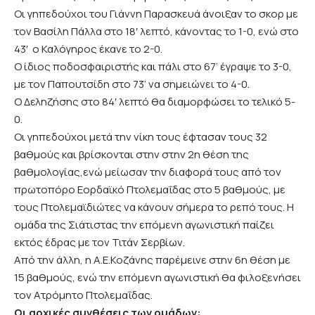
Οι γηπεδούχοι του Γιάννη Παρασκευά άνοιξαν το σκορ με
τον Βασίλη Πάλλα στο 18′ λεπτό, κάνοντας το 1-0, ενώ στο
43′ ο Καλόγηρος έκανε το 2-0.
Ο ίδιος ποδοσφαιριστής και πάλι στο 67’ έγραψε το 3-0,
με τον Παπουτσίδη στο 73’ να σημειώνει το 4-0.
Ο Δεληζήσης στο 84′ λεπτό θα διαμορφώσει το τελικό 5-
0.
Οι γηπεδούχοι μετά την νίκη τους έφτασαν τους 32
βαθμούς και βρίσκονται στην στην 2η θέση της
βαθμολογίας,ενώ μείωσαν την διαφορά τους από τον
πρωτοπόρο Εορδαϊκό Πτολεμαΐδας στο 5 βαθμούς, με
τους Πτολεμαϊδιώτες να κάνουν σήμερα το ρεπό τους. Η
ομάδα της Σιάτιστας την επόμενη αγωνιστική παίζει
εκτός έδρας με τον Τιτάν Σερβίων.
Από την άλλη, η Α.Ε.Κοζάνης παρέμεινε στην 6η θέση με
15 βαθμούς, ενώ την επόμενη αγωνιστική θα φιλοξενήσει
τον Ατρόμητο Πτολεμαΐδας.
Οι αρχικές συνθέσεις των ομάδων: