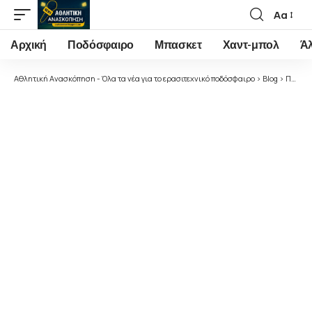
Αα
Font
Resizer
Αρχική
Ποδόσφαιρο
Μπασκετ
Χαντ-μπολ
Ά
Αθλητική Ανασκόπηση - Όλα τα νέα για το ερασιτεχνικό ποδόσφαιρο
>
Blog
>
Ποδόσφαιρο