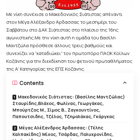
Με νίκη συνέχισε ο Μακεδονικός Σιάτιστας απέναντι
στον Μέγα Αλέξανδρο Άρδασσας το μεσημέρι του
Σαββάτου στο ΔΑΚ Σιάτιστας στο πλαίσιο της 16ης
αγωνιστικής.Με την νίκη αυτή η ομάδα του Βασίλη
Μαντζώλα πρόσθεσε άλλους τρεις βαθμούς και
συνεχίζει να “καταδιώκει” τον πρωτοπόρο ΠΑΟΚ Κοίλων
Κοζάνης για την διεκδίκηση του φετινού πρωταθλήματος
της Α’ Κατηγορίας της ΕΠΣ Κοζάνης.
Contents
Μακεδονικός Σιάτιστας: (Βασίλης Μαντζώλας)
Σταυρίδης,Βλάχος, Φωλίνας, Γεωργάκας,
Μπούρτζος Μ., Σίμος Β., Ζαγκουντίνος,
Παπουτσιδης, Τζέλος, Τζημολάκας, Γκάργκας
Μέγας Αλέξανδρος Άρδασσας: (Τέλης
Καλπακίδης) Μίχος, Τσάρδας, Πολυχρονίδης,