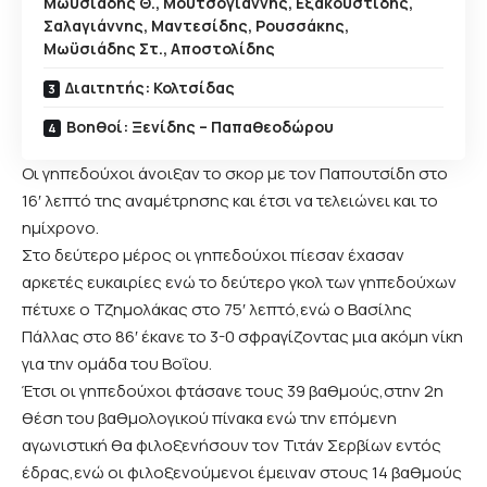
Μωϋσιάδης Θ., Μουτσογιάννης, Εξακουστίδης,
Σαλαγιάννης, Μαντεσίδης, Ρουσσάκης,
Μωϋσιάδης Στ., Αποστολίδης
Διαιτητής: Κολτσίδας
Βοηθοί: Ξενίδης – Παπαθεοδώρου
Οι γηπεδούχοι άνοιξαν το σκορ με τον Παπουτσίδη στο
16′ λεπτό της αναμέτρησης και έτσι να τελειώνει και το
ημίχρονο.
Στο δεύτερο μέρος οι γηπεδούχοι πίεσαν έχασαν
αρκετές ευκαιρίες ενώ το δεύτερο γκολ των γηπεδούχων
πέτυχε ο Τζημολάκας στο 75′ λεπτό,ενώ ο Βασίλης
Πάλλας στο 86′ έκανε το 3-0 σφραγίζοντας μια ακόμη νίκη
για την ομάδα του Βοΐου.
Έτσι οι γηπεδούχοι φτάσανε τους 39 βαθμούς,στην 2η
θέση του βαθμολογικού πίνακα ενώ την επόμενη
αγωνιστική θα φιλοξενήσουν τον Τιτάν Σερβίων εντός
έδρας,ενώ οι φιλοξενούμενοι έμειναν στους 14 βαθμούς