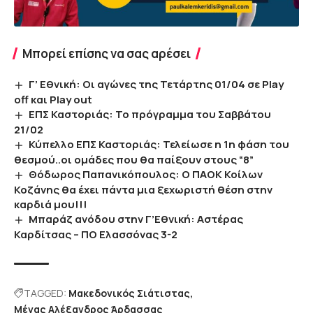
Μπορεί επίσης να σας αρέσει
Γ’ Εθνική: Οι αγώνες της Τετάρτης 01/04 σε Play
off και Play out
ΕΠΣ Καστοριάς: Το πρόγραμμα του Σαββάτου
21/02
Κύπελλο ΕΠΣ Καστοριάς: Τελείωσε η 1η φάση του
θεσμού..οι ομάδες που θα παίξουν στους “8”
Θόδωρος Παπανικόπουλος: Ο ΠΑΟΚ Κοίλων
Κοζάνης θα έχει πάντα μια ξεχωριστή θέση στην
καρδιά μου!!!
Μπαράζ ανόδου στην Γ’Εθνική: Αστέρας
Καρδίτσας – ΠΟ Ελασσόνας 3-2
TAGGED:
Μακεδονικός Σιάτιστας
Μέγας Αλέξανδρος Άρδασσας