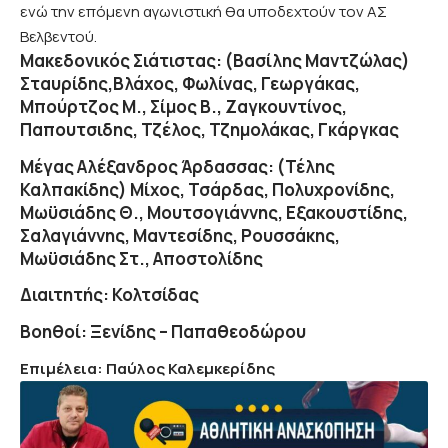
ενώ την επόμενη αγωνιστική θα υποδεχτούν τον ΑΣ
Βελβεντού.
Μακεδονικός Σιάτιστας
: (
Βασίλης Μαντζώλας
)
Σταυρίδης,Βλάχος, Φωλίνας, Γεωργάκας,
Μπούρτζος Μ., Σίμος Β., Ζαγκουντίνος,
Παπουτσιδης, Τζέλος, Τζημολάκας, Γκάργκας
Μέγας Αλέξανδρος Άρδασσας: (Τέλης
Καλπακίδης)
Μίχος, Τσάρδας, Πολυχρονίδης,
Μωϋσιάδης Θ., Μουτσογιάννης, Εξακουστίδης,
Σαλαγιάννης, Μαντεσίδης, Ρουσσάκης,
Μωϋσιάδης Στ., Αποστολίδης
Διαιτητής
: Κολτσίδας
Βοηθοί
: Ξενίδης – Παπαθεοδώρου
Επιμέλεια: Παύλος Καλεμκερίδης