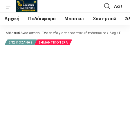
Αα
Font
Resizer
Αρχική
Ποδόσφαιρο
Μπασκετ
Χαντ-μπολ
Ά
Αθλητική Ανασκόπηση - Όλα τα νέα για το ερασιτεχνικό ποδόσφαιρο
>
Blog
>
Ποδόσφαιρο
ΕΠΣ ΚΟΖΆΝΗΣ
ΣΗΜΑΝΤΙΚΌΤΕΡΑ