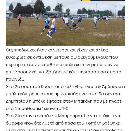
Οι γηπεδούχοι ήταν καλύτεροι και είχαν και άλλες
ευκαιρίες σε αντίθεση με τους φιλοξενούμενους που
περιορίστηκαν σε παθητικό ρόλο και δεν μπόρεσαν να
απειλήσουν και να “ζητήσουν” κάτι περισσότερο από το
παιχνίδι.
Στο 2ο σουτ του Κούση από καλή θέση για την Άρδασσα η
μπάλα κόντραρε στους αμυντικούς ενώ στο 13ο σέντρα
Δημητρίου η μπάλα έφτασε στον Μπακάλη που με πλασέ
στο “παραθυράκι” έκανε το 1-0.
Στο 21ο ήταν η σειρά του Μαυροαματίδη να πετύχει ένα
όμορφο γκολ όταν μετά από πάσα του Τοπάλη βρέθηκε
μέσα στη μεγάλη περιοχή και “τελείωσε” ιδανικά τη φάση