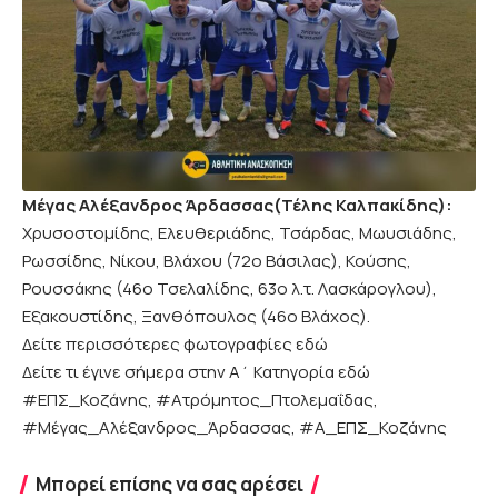
Μέγας Αλέξανδρος Άρδασσας(Τέλης Καλπακίδης):
Χρυσοστομίδης, Ελευθεριάδης, Τσάρδας, Μωυσιάδης,
Ρωσσίδης, Νίκου, Βλάχου (72ο Βάσιλας), Κούσης,
Ρουσσάκης (46ο Τσελαλίδης, 63ο λ.τ. Λασκάρογλου),
Εξακουστίδης, Ξανθόπουλος (46ο Βλάχος).
Δείτε περισσότερες φωτογραφίες εδώ
Δείτε τι έγινε σήμερα στην Α΄ Κατηγορία εδώ
#ΕΠΣ_Κοζάνης, #Ατρόμητος_Πτολεμαΐδας,
#Μέγας_Αλέξανδρος_Άρδασσας, #Α_ΕΠΣ_Κοζάνης
Μπορεί επίσης να σας αρέσει