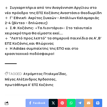
Συγχαρητήρια από την Αναγέννηση Αργίλου στο
νέο πρόεδρο της ΕΠΣ Κοζάνης Αναστάσιο Θεοδωρίδη
Γ’ Εθνική: Ακρίτες Συκεών – Απόλλων Καλαμαριάς
2-4 (βίντεο – δηλώσεις)
Σ.Φ. Κοζάνης: «Τα Λιοντάρια»: Στο τελευταίο
χειροκρότημα θα είμαστε εκεί….
“Λεπτό προς λεπτό” τα σημερινά παιχνίδια σε Α’,Β’
ΕΠΣ Κοζάνης,και Φλώρινας
Η Αdidas συμπαίκτης της ΕΠΟ και στο
ερασιτεχνικό ποδόσφαιρο!
TAGGED:
Ατρόμητος Πτολεμαΐδας
Μέγας Αλέξανδρος Άρδασσας
πρωτάθλημα Α' ΕΠΣ Κοζάνης
Facebook