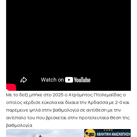
Με το δεξί μπήκε στο 2025 ο Ατρόμητος Πτολεμαΐδας ο
οποίος κέρδισε εύκολα και δίκαια την Άρδασσα με 2-0 και
παρέμεινε ψηλά στην βαθμολογία σε αντίθεση με την
αντίπαλο του που βρίσκεται στην προτελευταία θέση της
βαθμολογία.