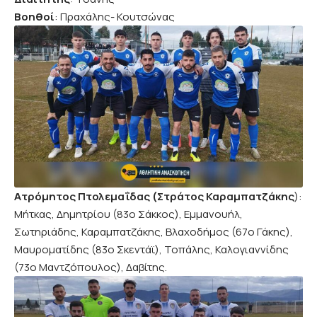
Βοηθοί
: Πραχάλης- Κουτσώνας
Ατρόμητος Πτολεμαΐδας (Στράτος Καραμπατζάκης
):
Μήτκας, Δημητρίου (83ο Σάκκος), Εμμανουήλ,
Σωτηριάδης, Καραμπατζάκης, Βλαχοδήμος (67ο Γάκης),
Μαυροματίδης (83ο Σκεντάϊ), Τοπάλης, Καλογιαννίδης
(73ο Μαντζόπουλος), Δαβίτης.