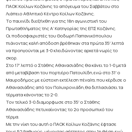
ΠΑΟΚ Κοίλων Κοζάνης το απόγευμα του Σαββάτου στο
Λιάπειο Αθλητικό Κέντρο Κοίλων Κοζάνης.
Το παιχνίδι διεξήχθη για της 18η αγωνιστική του
Πρωταθλήματος της Α’ Κατηγορίας της ΕΠΣ Κοζάνης.
Οι ποδοσφαιριστές του Θοδωρή Παπανικόπουλου
πιάνοντας καλή απόδοση βρέθηκαν στα πρώτα 35′ λεπτά
να προηγούνται με 3-0 κλειδώνοντας αρκετά νωρίς το
σκορ.
Στο 17′ λεπτό ο Στάθης Αθανασιάδης θα κάνει το 1-0 μετά
από μεταβίβαση του πορτιέρο Πατουλίδη,ενώ στο 31′ ο
Μαυροδήμος με εύστοχη εκτέλεση πέναλτι που κέρδισε ο
Αθανασιάδης από τον Πολυχρονιάδη,θα διπλασιάσει τα
τέρματα κάνοντας το 2-0.
Τον τελικό 3-0.διαμορφωσε στο 35′ ο Στάθης
Αθανασιάδης πετυχαίνοντας το 2ο προσωπικό του
τέρμα.
Με την νίκη του αυτή ο ΠΑΟΚ Κοίλων Κοζάνης έφτασε
τους 52 βαθμούς, μένοντας αήττητος στην 1η θέση,ενώ