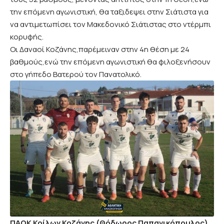
την επόμενη αγωνιστική, θα ταξιδεψει στην Σιάτιστα για
να αντιμετωπίσει τον Μακεδονικό Σιάτιστας στο ντέρμπι
κορυφής.
Οι Δαναοί Κοζάνης,παρέμειναν στην 4η θέση με 24
βαθμούς,ενώ την επόμενη αγωνιστική θα φιλοξενήσουν
στο γήπεδο Βατερού τον Πανατολικό.
ΠΑΟΚ Κοίλων Κοζάνης (Θόδωρος Παπανικόπουλος)