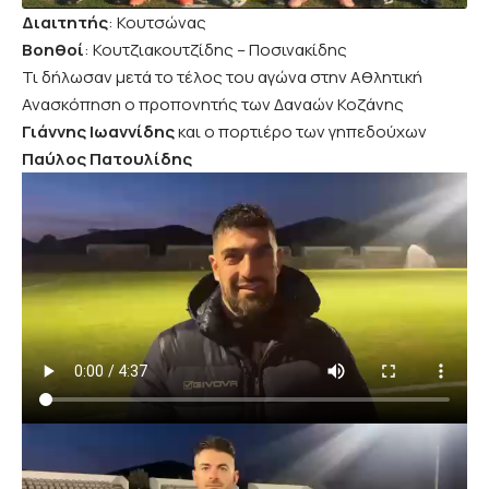
Διαιτητής
: Κουτσώνας
Βοηθοί
: Κουτζιακουτζίδης – Ποσινακίδης
Τι δήλωσαν μετά το τέλος του αγώνα στην Αθλητική
Ανασκόπηση ο προπονητής των Δαναών Κοζάνης
Γιάννης Ιωαννίδης
και ο πορτιέρο των γηπεδούχων
Παύλος Πατουλίδης