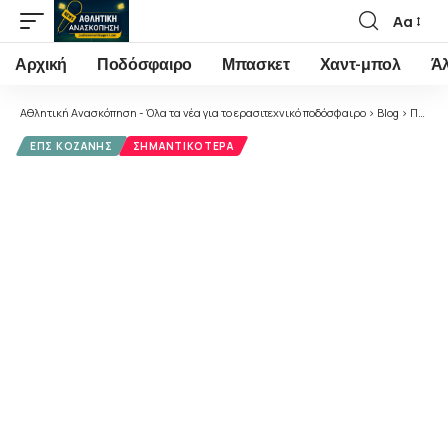
Αα
Font
Resizer
Αρχική
Ποδόσφαιρο
Μπασκετ
Χαντ-μπολ
Ά
Αθλητική Ανασκόπηση - Όλα τα νέα για το ερασιτεχνικό ποδόσφαιρο
>
Blog
>
Ποδόσφαιρο
ΕΠΣ ΚΟΖΆΝΗΣ
ΣΗΜΑΝΤΙΚΌΤΕΡΑ