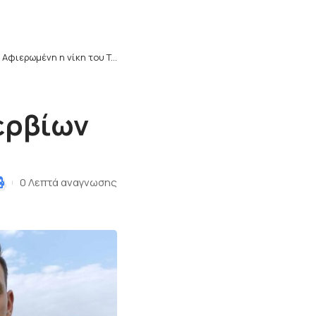
>
Αφιερωμένη η νίκη του Τιτάν Σερβίων
ερβίων
0 Λεπτά αναγνωσης