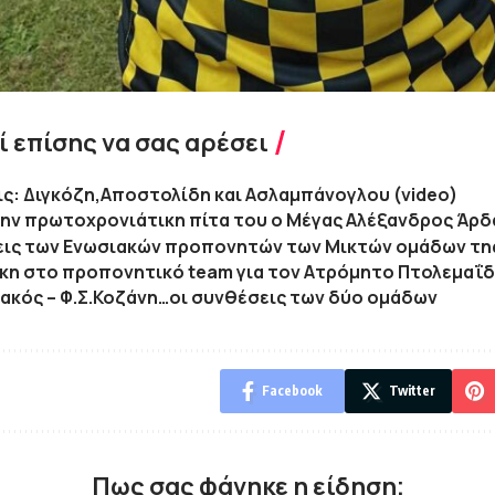
 επίσης να σας αρέσει
ς: Διγκόζη,Αποστολίδη και Ασλαμπάνογλου (video)
ην πρωτοχρονιάτικη πίτα του ο Μέγας Αλέξανδρος Άρ
εις των Ενωσιακών προπονητών των Μικτών ομάδων τη
η στο προπονητικό team για τον Ατρόμητο Πτολεμαΐ
ακός – Φ.Σ.Κοζάνη…οι συνθέσεις των δύο ομάδων
Facebook
Twitter
Πως σας φάνηκε η είδηση;