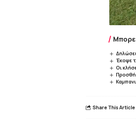
Μπορεί
Δηλώσει
Έκοψε τ
Oι κλήσ
Προσθήκ
Καμπανι
Share This Article