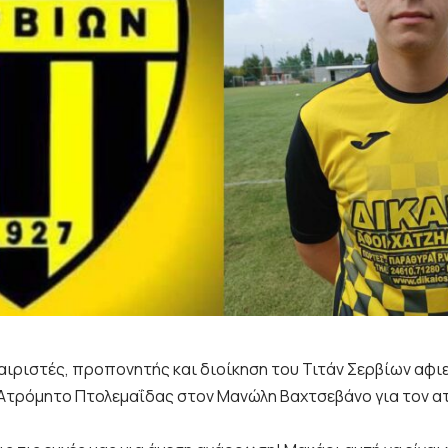
ιριστές, προπονητής και διοίκηση του Τιτάν Σερβίων αφι
ν Ατρόμητο Πτολεμαΐδας στον Μανώλη Βαχτσεβάνο για τον 