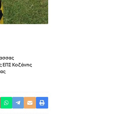
δασσας
ς ΕΠΣ Κοζάνης
δας