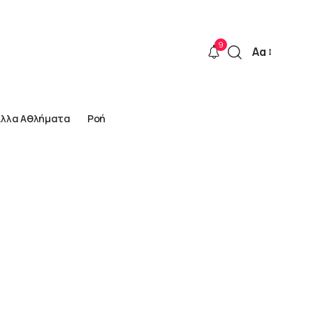
9
Αα
Font
Resizer
Άλλα Αθλήματα
Ροή