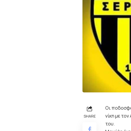
Οι ποδοσφα
νίκη με το
SHARE
του.