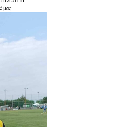
η τελευταία
ά μας!