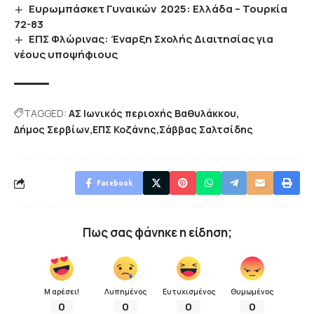
Ευρωμπάσκετ Γυναικών 2025: Ελλάδα – Τουρκία
72-83
ΕΠΣ Φλώρινας: Έναρξη Σχολής Διαιτησίας για
νέους υποψήφιους
TAGGED:
ΑΣ Ιωνικός περιοχής Βαθυλάκκου
Δήμος Σερβίων
ΕΠΣ Κοζάνης
Σάββας Σαλτσίδης
Facebook
Πως σας φάνηκε η είδηση;
Μ αρέσει!
Λυπημένος
Ευτυχισμένος
Θυμωμένος
0
0
0
0