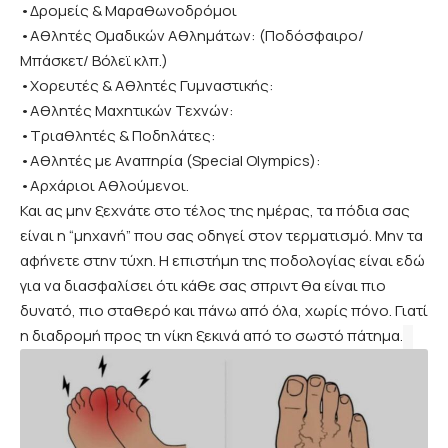
•Δρομείς & Μαραθωνοδρόμοι
•Αθλητές Ομαδικών Αθλημάτων: (Ποδόσφαιρο/
Μπάσκετ/ Βόλεϊ κλπ.)
•Χορευτές & Αθλητές Γυμναστικής:
•Αθλητές Μαχητικών Τεχνών:
•Τριαθλητές & Ποδηλάτες:
•Αθλητές με Αναπηρία (Special Olympics):
•Αρχάριοι Αθλούμενοι.
Και ας μην ξεχνάτε στο τέλος της ημέρας, τα πόδια σας
είναι η “μηχανή” που σας οδηγεί στον τερματισμό. Μην τα
αφήνετε στην τύχη. Η επιστήμη της ποδολογίας είναι εδώ
για να διασφαλίσει ότι κάθε σας σπριντ θα είναι πιο
δυνατό, πιο σταθερό και πάνω από όλα, χωρίς πόνο. Γιατί
η διαδρομή προς τη νίκη ξεκινά από το σωστό πάτημα.