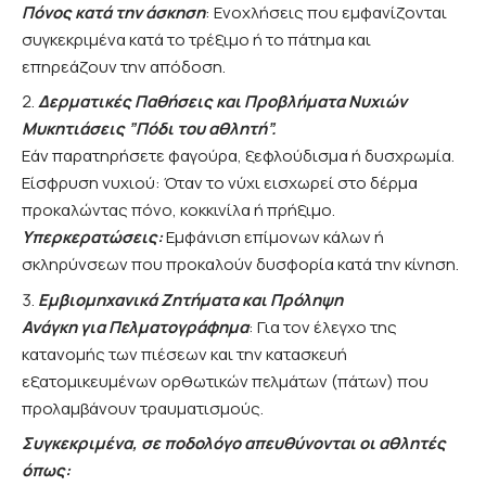
Πόνος κατά την άσκηση
: Ενοχλήσεις που εμφανίζονται
συγκεκριμένα κατά το τρέξιμο ή το πάτημα και
επηρεάζουν την απόδοση.
Δερματικές Παθήσεις και Προβλήματα Νυχιών
Μυκητιάσεις ”Πόδι του αθλητή”.
Εάν παρατηρήσετε φαγούρα, ξεφλούδισμα ή δυσχρωμία.
Είσφρυση νυχιού: Όταν το νύχι εισχωρεί στο δέρμα
προκαλώντας πόνο, κοκκινίλα ή πρήξιμο.
Υπερκερατώσεις:
Εμφάνιση επίμονων κάλων ή
σκληρύνσεων που προκαλούν δυσφορία κατά την κίνηση.
Εμβιομηχανικά Ζητήματα και Πρόληψη
Ανάγκη για Πελματογράφημα
: Για τον έλεγχο της
κατανομής των πιέσεων και την κατασκευή
εξατομικευμένων ορθωτικών πελμάτων (πάτων) που
προλαμβάνουν τραυματισμούς.
Συγκεκριμένα, σε ποδολόγο απευθύνονται οι αθλητές
όπως: