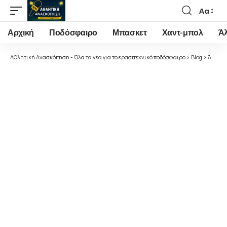
Αα
Font
Resizer
Αρχική
Ποδόσφαιρο
Μπασκετ
Χαντ-μπολ
Ά
Αθλητική Ανασκόπηση - Όλα τα νέα για το ερασιτεχνικό ποδόσφαιρο
>
Blog
>
Άρθρα