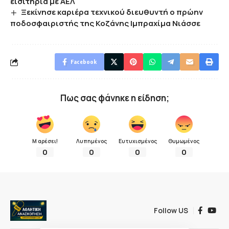
εισιτήρια με ΑΕΛ
Ξεκίνησε καριέρα τεχνικού διευθυντή ο πρώην
ποδοσφαιριστής της Κοζάνης Ιμπραχίμα Νιάσσε
Facebook
Πως σας φάνηκε η είδηση;
Μ αρέσει!
Λυπημένος
Ευτυχισμένος
Θυμωμένος
0
0
0
0
Follow US