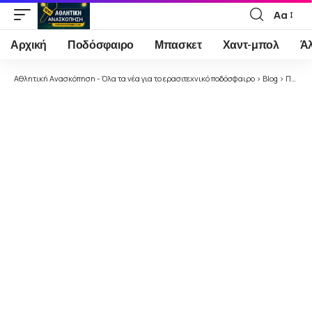
Αα
Font
Resizer
Αρχική
Ποδόσφαιρο
Μπασκετ
Χαντ-μπολ
Ά
Αθλητική Ανασκόπηση - Όλα τα νέα για το ερασιτεχνικό ποδόσφαιρο
>
Blog
>
Ποδόσφαιρο