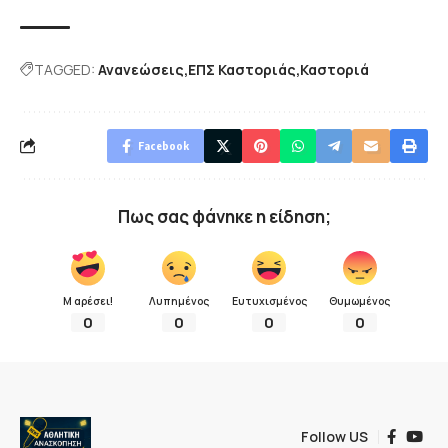
TAGGED:
Ανανεώσεις
ΕΠΣ Καστοριάς
Καστοριά
Facebook
Πως σας φάνηκε η είδηση;
Μ αρέσει!
Λυπημένος
Ευτυχισμένος
Θυμωμένος
0
0
0
0
Follow US