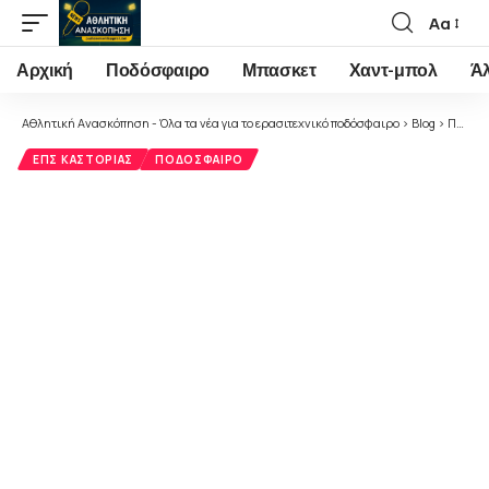
Αα
Font
Resizer
Αρχική
Ποδόσφαιρο
Μπασκετ
Χαντ-μπολ
Ά
Αθλητική Ανασκόπηση - Όλα τα νέα για το ερασιτεχνικό ποδόσφαιρο
>
Blog
>
Ποδόσφαιρο
ΕΠΣ ΚΑΣΤΟΡΙΆΣ
ΠΟΔΌΣΦΑΙΡΟ