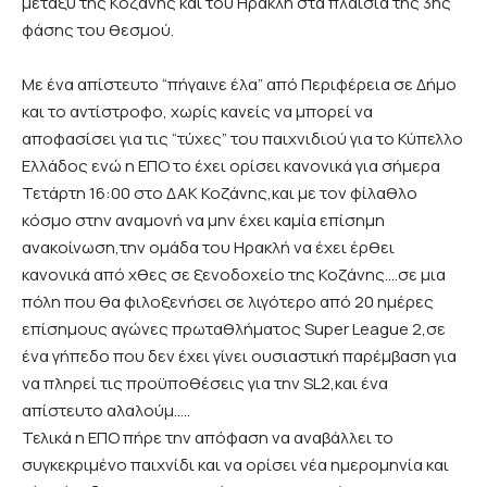
μεταξύ της Κοζάνης και του Ηρακλή στα πλαίσια της 3ης
φάσης του θεσμού.
Mε ένα απίστευτο “πήγαινε έλα” από Περιφέρεια σε Δήμο
και το αντίστροφο, χωρίς κανείς να μπορεί να
αποφασίσει για τις “τύχες” του παιχνιδιού για το Κύπελλο
Ελλάδος ενώ η ΕΠΟ το έχει ορίσει κανονικά για σήμερα
Τετάρτη 16:00 στο ΔΑΚ Κοζάνης,και με τον φίλαθλο
κόσμο στην αναμονή να μην έχει καμία επίσημη
ανακοίνωση,την ομάδα του Ηρακλή να έχει έρθει
κανονικά από χθες σε ξενοδοχείο της Κοζάνης….σε μια
πόλη που θα φιλοξενήσει σε λιγότερο από 20 ημέρες
επίσημους αγώνες πρωταθλήματος Super League 2,σε
ένα γήπεδο που δεν έχει γίνει ουσιαστική παρέμβαση για
να πληρεί τις προϋποθέσεις για την SL2,και ένα
απίστευτο αλαλούμ…..
Τελικά η ΕΠΟ πήρε την απόφαση να αναβάλλει το
συγκεκριμένο παιχνίδι και να ορίσει νέα ημερομηνία και