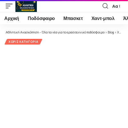
Αα
Font
Resizer
Αρχική
Ποδόσφαιρο
Μπασκετ
Χαντ-μπολ
Ά
Αθλητική Ανασκόπηση - Όλα τα νέα για το ερασιτεχνικό ποδόσφαιρο
>
Blog
>
Χωρίς κατηγορία
ΧΩΡΊΣ ΚΑΤΗΓΟΡΊΑ