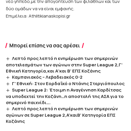
νέο γήπεδο,με την απογοήτευση των φιλάθλων και των
δύο ομάδων να να είναι εμφανής.
Επιμέλεια: Athlitikianaskopisi.gr
Μπορεί επίσης να σας αρέσει
Λεπτό προς λεπτό η ενημέρωση των σημερινών
αποτελεσμάτων των αγώνων στην Super League 2,Γ’
Εθνική Κατηγορία,και Α’και Β’ ΕΠΣ Κοζάνης
Καμπανιακός – Λεβαδειακός 0-2
Γ’ Εθνική: Στον Εορδαΐκό ο Ντάνης Στεργιόπουλος
Super League 2: Έτοιμη η Αναγέννηση Καρδίτσας
να υποδεχτεί την Κοζάνη…η αποστολή της ΑΣΑ για το
σημερινό παιχνίδι….
Λεπτό προς λεπτό η ενημέρωση των σημερινών
αγώνων σε Super League 2,A’καιΒ’ Κατηγορία ΕΠΣ
Κοζάνης