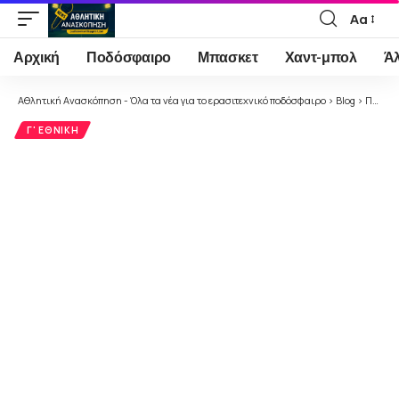
Αα
Font
Resizer
Αρχική
Ποδόσφαιρο
Μπασκετ
Χαντ-μπολ
Ά
Αθλητική Ανασκόπηση - Όλα τα νέα για το ερασιτεχνικό ποδόσφαιρο
>
Blog
>
Ποδόσφαιρο
Γ' ΕΘΝΙΚΉ