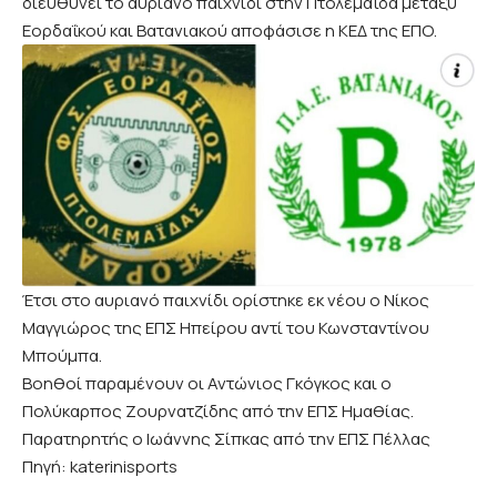
διευθύνει το αυριανό παιχνίδι στην Πτολεμαΐδα μεταξύ
Εορδαΐκού και Βατανιακού αποφάσισε η ΚΕΔ της ΕΠΟ.
Έτσι στο αυριανό παιχνίδι ορίστηκε εκ νέου ο Νίκος
Μαγγιώρος της ΕΠΣ Ηπείρου αντί του Κωνσταντίνου
Μπούμπα.
Βοηθοί παραμένουν οι Αντώνιος Γκόγκος και ο
Πολύκαρπος Ζουρνατζίδης από την ΕΠΣ Ημαθίας.
Παρατηρητής ο Ιωάννης Σίπκας από την ΕΠΣ Πέλλας
Πηγή: katerinisports