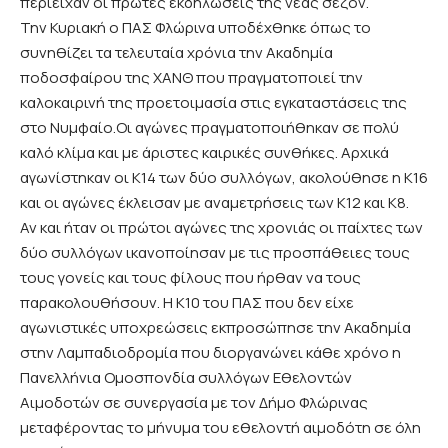
περιείχαν οι πρώτες εκδηλώσεις της νέας σεζόν.
Την Κυριακή ο ΠΑΣ Φλώρινα υποδέχθηκε όπως το
συνηθίζει τα τελευταία χρόνια την Ακαδημία
ποδοσφαίρου της ΧΑΝΘ που πραγματοποιεί την
καλοκαιρινή της προετοιμασία στις εγκαταστάσεις της
στο Νυμφαίο.Οι αγώνες πραγματοποιήθηκαν σε πολύ
καλό κλίμα και με άριστες καιρικές συνθήκες. Αρχικά
αγωνίστηκαν οι Κ14 των δύο συλλόγων, ακολούθησε η Κ16
και οι αγώνες έκλεισαν με αναμετρήσεις των Κ12 και Κ8.
Αν και ήταν οι πρώτοι αγώνες της χρονιάς οι παίχτες των
δύο συλλόγων ικανοποίησαν με τις προσπάθειες τους
τους γονείς και τους φίλους που ήρθαν να τους
παρακολουθήσουν. Η Κ10 του ΠΑΣ που δεν είχε
αγωνιστικές υποχρεώσεις εκπροσώπησε την Ακαδημία
στην Λαμπαδιοδρομία που διοργανώνει κάθε χρόνο η
Πανελλήνια Ομοσπονδία συλλόγων Εθελοντών
Αιμοδοτών σε συνεργασία με τον Δήμο Φλώρινας
μεταφέροντας το μήνυμα του εθελοντή αιμοδότη σε όλη