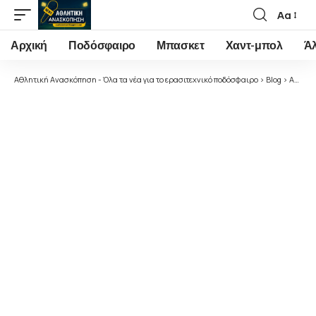
Αα
Font
Resizer
Αρχική
Ποδόσφαιρο
Μπασκετ
Χαντ-μπολ
Ά
Αθλητική Ανασκόπηση - Όλα τα νέα για το ερασιτεχνικό ποδόσφαιρο
>
Blog
>
Ακαδημίες Ποδοσφαίρου