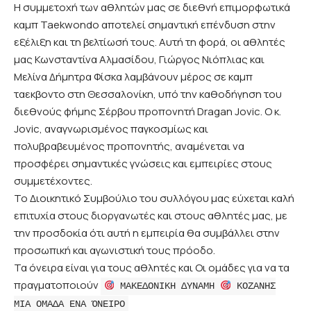
Η συμμετοχή των αθλητών μας σε διεθνή επιμορφωτικά
καμπ Taekwondo αποτελεί σημαντική επένδυση στην
εξέλιξη και τη βελτίωσή τους. Αυτή τη φορά, οι αθλητές
μας Κωνσταντίνα Αλμασίδου, Γιώργος Νιόπλιας και
Μελίνα Δήμητρα Φίσκα λαμβάνουν μέρος σε καμπ
ταεκβοντο στη Θεσσαλονίκη, υπό την καθοδήγηση του
διεθνούς φήμης Σέρβου προπονητή Dragan Jovic. Ο κ.
Jovic, αναγνωρισμένος παγκοσμίως και
πολυβραβευμένος προπονητής, αναμένεται να
προσφέρει σημαντικές γνώσεις και εμπειρίες στους
συμμετέχοντες.
Το Διοικητικό Συμβούλιο του συλλόγου μας εύχεται καλή
επιτυχία στους διοργανωτές και στους αθλητές μας, με
την προσδοκία ότι αυτή η εμπειρία θα συμβάλλει στην
προσωπική και αγωνιστική τους πρόοδο.
Τα όνειρα είναι για τους αθλητές και Οι ομάδες για να τα
πραγματοποιούν
ΜΑΚΕΔΟΝΙΚΗ ΔΥΝΑΜΗ
ΚΟΖΑΝΗΣ
ΜΙΑ ΟΜΑΔΑ ΕΝΑ ΌΝΕΙΡΟ