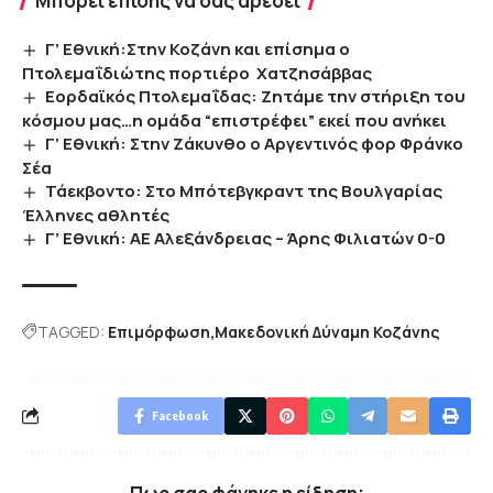
Μπορεί επίσης να σας αρέσει
Γ’ Εθνική:Στην Κοζάνη και επίσημα ο
Πτολεμαΐδιώτης πορτιέρο Χατζησάββας
Εορδαϊκός Πτολεμαΐδας: Ζητάμε την στήριξη του
κόσμου μας…η ομάδα “επιστρέφει” εκεί που ανήκει
Γ’ Εθνική: Στην Ζάκυνθο ο Αργεντινός φορ Φράνκο
Σέα
Τάεκβοντο: Στο Mπότεβγκραντ της Βουλγαρίας
Έλληνες αθλητές
Γ’ Εθνική: ΑΕ Αλεξάνδρειας – Άρης Φιλιατών 0-0
TAGGED:
Επιμόρφωση
Μακεδονική Δύναμη Κοζάνης
Facebook