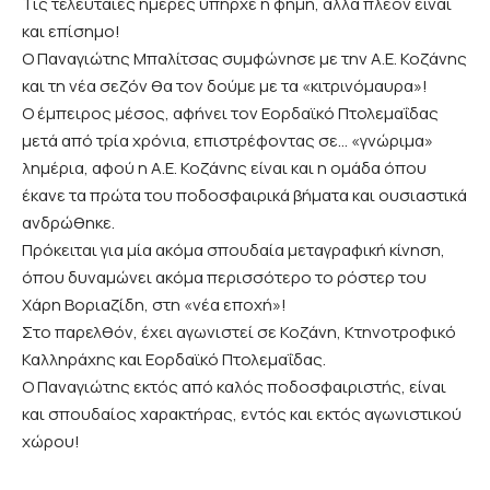
Τις τελευταίες ημέρες υπήρχε η φήμη, αλλά πλέον είναι
και επίσημο!
Ο Παναγιώτης Μπαλίτσας συμφώνησε με την Α.Ε. Κοζάνης
και τη νέα σεζόν θα τον δούμε με τα «κιτρινόμαυρα»!
Ο έμπειρος μέσος, αφήνει τον Εορδαϊκό Πτολεμαΐδας
μετά από τρία χρόνια, επιστρέφοντας σε… «γνώριμα»
λημέρια, αφού η Α.Ε. Κοζάνης είναι και η ομάδα όπου
έκανε τα πρώτα του ποδοσφαιρικά βήματα και ουσιαστικά
ανδρώθηκε.
Πρόκειται για μία ακόμα σπουδαία μεταγραφική κίνηση,
όπου δυναμώνει ακόμα περισσότερο το ρόστερ του
Χάρη Βοριαζίδη, στη «νέα εποχή»!
Στο παρελθόν, έχει αγωνιστεί σε Κοζάνη, Κτηνοτροφικό
Καλληράχης και Εορδαϊκό Πτολεμαΐδας.
Ο Παναγιώτης εκτός από καλός ποδοσφαιριστής, είναι
και σπουδαίος χαρακτήρας, εντός και εκτός αγωνιστικού
χώρου!