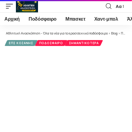
Αα
Font
Resizer
Αρχική
Ποδόσφαιρο
Μπασκετ
Χαντ-μπολ
Ά
Αθλητική Ανασκόπηση - Όλα τα νέα για το ερασιτεχνικό ποδόσφαιρο
>
Blog
>
Ποδόσφαιρο
ΕΠΣ ΚΟΖΆΝΗΣ
ΠΟΔΌΣΦΑΙΡΟ
ΣΗΜΑΝΤΙΚΌΤΕΡΑ