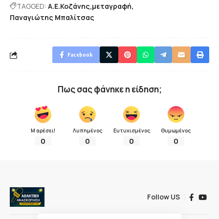
TAGGED:
Α.Ε.Κοζάνης
μεταγραφή
Παναγιώτης Μπαλίτσας
Facebook
Πως σας φάνηκε η είδηση;
Μ αρέσει!
Λυπημένος
Ευτυχισμένος
Θυμωμένος
0
0
0
0
Follow US