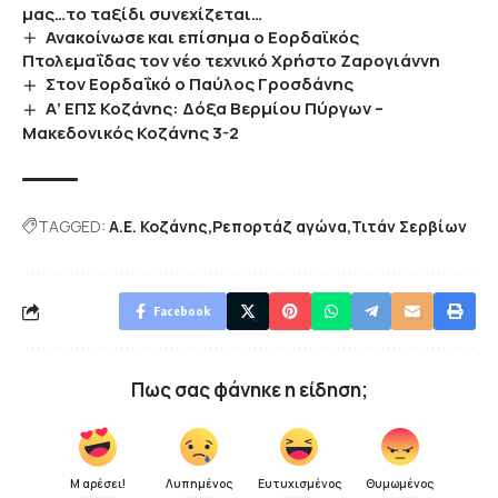
μας…το ταξίδι συνεχίζεται…
Ανακοίνωσε και επίσημα ο Εορδαϊκός
Πτολεμαΐδας τον νέο τεχνικό Χρήστο Ζαρογιάννη
Στον Εορδαΐκό ο Παύλος Γροσδάνης
Α’ ΕΠΣ Κοζάνης: Δόξα Βερμίου Πύργων –
Μακεδονικός Κοζάνης 3-2
TAGGED:
Α.Ε. Κοζάνης
Ρεπορτάζ αγώνα
Τιτάν Σερβίων
Facebook
Πως σας φάνηκε η είδηση;
Μ αρέσει!
Λυπημένος
Ευτυχισμένος
Θυμωμένος