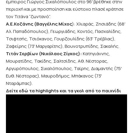
έμπειρος Γιώργος Σικαλόπουλος στο 96′ βρέθηκε στην
περιοχή και με προσποίηση και εύστοχο πλασέ κράτησε
τον Τιτάνα “ζωντανό”.
Α.Ε.Κοζάνης (Βαγγέλης Μίχος
): Χλιαράς, Ζησιάδης (68′
Αλ. Παπαδόπουλος), Γεωργιάδης, Κοντός, Πασχαλίδης,
Τσιφτσής, Τσιόκανος, Γουρζουλίδης (63′ Τρέβλας),
Ζαφείρης (73′ Μαργαρίτης), Βουνοτρυπίδης, Σακαλής.
Τιτάν Σερβίων (Νικόλαος Ζίγκος):
Κατηγιάννης,
Μουρατίδης, Τακίδης, Σαλτσίδης, Αθ. Νέστορας,
Αργυρόπουλος, Σικαλόπουλος, Ταϊρης, Διαμαντής (75′
Ευθ. Νέστορας), Μαυροδήμος, Μπάκανος (73′
Νταράμπας).
Δείτε εδώ τα highlights και τα γκολ από το παιχνίδι