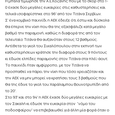
Η μπάλα τιμώρησε την Α.Ε.Κοζάνης που με το σκορ στο 1-
0 έχασε δύο μεγάλες ευκαιρίες στις καθυστερήσεις και
τελικά ισοφαρίστηκε στο 96′ από τον Τιτάνα Σερβίων.
Σ’ ένα κομβικό παιχνίδι η ΑΕΚ έδειξε ότι έστω και δύσκολα
θα έπερνε την νίκη που θα της εξασφάλιζε κατά μεγάλο
βαθμό την παραμονή, καθώς η διαφορά της από τον
τελευταίο Τιτάνα θα αυξανόταν στους 12 βαθμούς.
Αντίθετα το γκολ του Σικαλόπουλου στην εκπνοή των
καθυστερήσεων κράτησε την διαφορά στους 9 πόντους
κι έδωσε ελπίδες παραμονής στον Τιτάνα στα πλέϊ-άουτ.
Το παιχνίδι ήταν αμφίρροπο, με τον Τιτάνα να
προσπαθεί να πάρει την νίκη που τόσο χρειαζόταν και
την ΑΕΚ να μην μπορεί να κρατήσει τους 3 βαθμούς που
θα της έδινε το γκολ του Χαράλαμπου Βουνοτρυπίδη από
το 20′.
Στο 93′ και στο 94′ η ΑΕΚ έχασε δύο μεγάλες ευκαιρίες με
τον Σακαλή κι έδωσε την ευκαιρία στον “νόμο του
ποδοσφαίρου” να επιβεβαιωθεί γιά άλλη μία φορά όταν ο