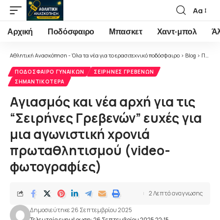
Αα
Font
Resizer
Αρχική
Ποδόσφαιρο
Μπασκετ
Χαντ-μπολ
Ά
Αθλητική Ανασκόπηση - Όλα τα νέα για το ερασιτεχνικό ποδόσφαιρο
>
Blog
>
Ποδόσφαιρο
ΠΟΔΌΣΦΑΙΡΟ ΓΥΝΑΙΚΏΝ
ΣΕΙΡΉΝΕΣ ΓΡΕΒΕΝΏΝ
ΣΗΜΑΝΤΙΚΌΤΕΡΑ
Αγιασμός και νέα αρχή για τις
“Σειρήνες Γρεβενών” ευχές για
μια αγωνιστική χρονιά
πρωταθλητισμού (video-
φωτογραφίες)
2 Λεπτά αναγνωσης
Δημοσιεύτηκε 26 Σεπτεμβρίου 2025
Τελευταία ενημέρωση: 26 Σεπτεμβρίου 2025 22:15