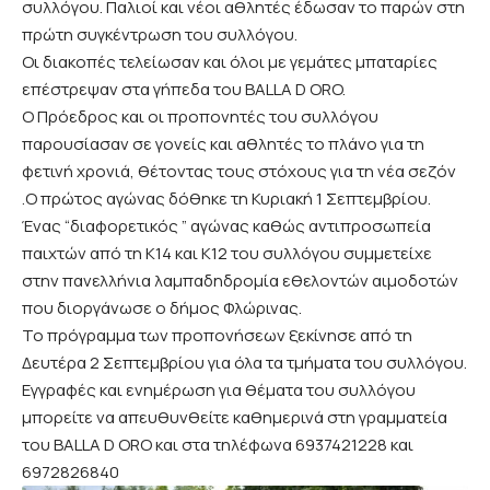
συλλόγου. Παλιοί και νέοι αθλητές έδωσαν το παρών στη
πρώτη συγκέντρωση του συλλόγου.
Οι διακοπές τελείωσαν και όλοι με γεμάτες μπαταρίες
επέστρεψαν στα γήπεδα του BALLA D ORO.
Ο Πρόεδρος και οι προπονητές του συλλόγου
παρουσίασαν σε γονείς και αθλητές το πλάνο για τη
φετινή χρονιά, θέτοντας τους στόχους για τη νέα σεζόν
.Ο πρώτος αγώνας δόθηκε τη Κυριακή 1 Σεπτεμβρίου.
Ένας “διαφορετικός ” αγώνας καθώς αντιπροσωπεία
παιχτών από τη Κ14 και Κ12 του συλλόγου συμμετείχε
στην πανελλήνια λαμπαδηδρομία εθελοντών αιμοδοτών
που διοργάνωσε ο δήμος Φλώρινας.
Το πρόγραμμα των προπονήσεων ξεκίνησε από τη
Δευτέρα 2 Σεπτεμβρίου για όλα τα τμήματα του συλλόγου.
Εγγραφές και ενημέρωση για θέματα του συλλόγου
μπορείτε να απευθυνθείτε καθημερινά στη γραμματεία
του ΒΑLLA D ORO και στα τηλέφωνα 6937421228 και
6972826840