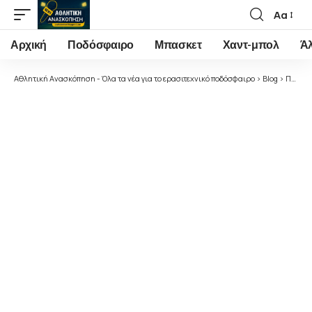
Αα
Font
Resizer
Αρχική
Ποδόσφαιρο
Μπασκετ
Χαντ-μπολ
Ά
Αθλητική Ανασκόπηση - Όλα τα νέα για το ερασιτεχνικό ποδόσφαιρο
>
Blog
>
Ποδόσφαιρο